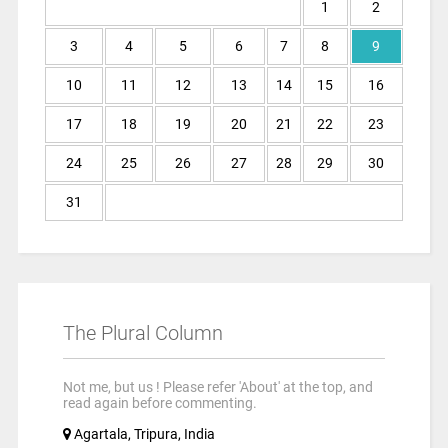
1
2
3
4
5
6
7
8
9
10
11
12
13
14
15
16
17
18
19
20
21
22
23
24
25
26
27
28
29
30
31
The Plural Column
Not me, but us ! Please refer 'About' at the top, and
read again before commenting.
Agartala, Tripura, India