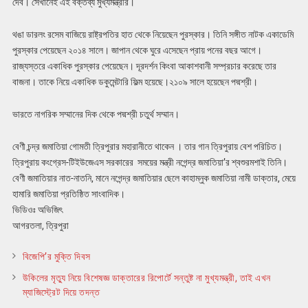
দেব। সেখানেই এই বক্তব্য মুখ্যমন্ত্রীর।
থঙা ডারলং রসেম বাজিয়ে রাষ্ট্রপতির হাত থেকে নিয়েছেন পুরস্কার। তিনি সঙ্গীত নাটক একাডেমি
পুরস্কার পেয়েছেন ২০১৪ সালে। জাপান থেকে ঘুরে এসেছেন প্রায় পনের বছর আগে।
রাজ্যস্তরে একাধিক পুরস্কার পেয়েছেন। দূরদর্শন কিংবা আকাশবানী সম্প্রচার করেছে তার
বাজনা। তাকে নিয়ে একাধিক ডকুমেন্টারি ফিল্ম হয়েছে।২১০৯ সালে হয়েছেন পদ্মশ্রী।
ভারতে নাগরিক সম্মানের দিক থেকে পদ্মশ্রী চতুর্থ সম্মান।
বেণী চন্দ্র জমাতিয়া গোমতী ত্রিপুরার মহারানীতে থাকেন । তার গান ত্রিপুরায় বেশ পরিচিত।
ত্রিপুরায় কংগ্রেস-টিইউজেএস সরকারের সময়ের মন্ত্রী নগেন্দ্র জমাতিয়া’র শ্বশুরমশাই তিনি।
বেণী জমাতিয়ার নাত-নাতনি, মানে নগেন্দ্র জমাতিয়ার ছেলে কাহাম্নুক জমাতিয়া নামী ডাক্তার, মেয়ে
হামারি জমাতিয়া প্রতিষ্ঠিত সাংবাদিক।
ভিডিওঃ অভিজিৎ
আগরতলা, ত্রিপুরা
বিজেপি’র মুক্তি দিবস
উকিলের মৃত্যু নিয়ে বিশেষজ্ঞ ডাক্তারের রিপোর্টে সন্তুষ্ট না মুখ্যমন্ত্রী, তাই এখন
ম্যাজিস্ট্রেট দিয়ে তদন্ত