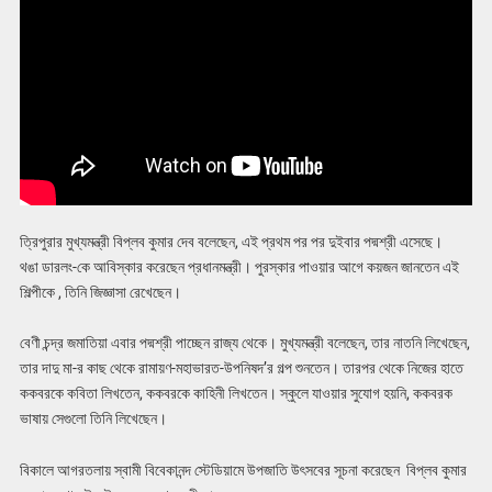
ত্রিপুরার মুখ্যমন্ত্রী বিপ্লব কুমার দেব বলেছেন, এই প্রথম পর পর দুইবার পদ্মশ্রী এসেছে।
থঙা ডারলং-কে আবিস্কার করেছেন প্রধানমন্ত্রী। পুরস্কার পাওয়ার আগে কয়জন জানতেন এই
শিল্পীকে , তিনি জিজ্ঞাসা রেখেছেন।
বেণী চন্দ্র জমাতিয়া এবার পদ্মশ্রী পাচ্ছেন রাজ্য থেকে। মুখ্যমন্ত্রী বলেছেন, তার নাতনি লিখেছেন,
তার দাদু মা-র কাছ থেকে রামায়ণ-মহাভারত-উপনিষদ’র গল্প শুনতেন। তারপর থেকে নিজের হাতে
ককবরকে কবিতা লিখতেন, ককবরকে কাহিনী লিখতেন। স্কুলে যাওয়ার সুযোগ হয়নি, ককবরক
ভাষায় সেগুলো তিনি লিখেছেন।
বিকালে আগরতলায় স্বামী বিবেকানন্দ স্টেডিয়ামে উপজাতি উৎসবের সূচনা করেছেন বিপ্লব কুমার