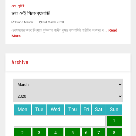
দেশ -পৃথিবী
ভাল নেই পিকে ব্যানার্জি
Grand Master
3rd March 2020
একসময়ের ভারত বিখ্যাত ফুটবলার প্রদীপ কুমার ব্যানার্জির শারীরিক অবস্থা খ ...
Read
More
Archive
Mon
Tue
Wed
Thu
Fri
Sat
Sun
1
2
3
4
5
6
7
8