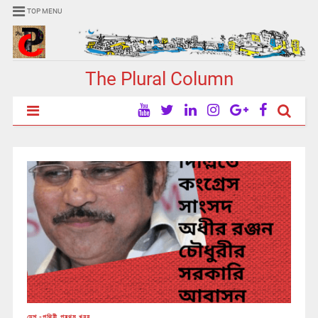
TOP MENU
The Plural Column
দেশ -পৃথিবী
,
প্ৰথম খবর