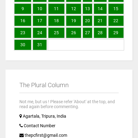
9
10
11
12
13
14
15
16
17
18
19
20
21
22
23
24
25
26
27
28
29
30
31
The Plural Column
Not me, but us ! Please refer 'About' at the top, and
read again before commenting.
Agartala, Tripura, India
Contact Number
thepcfirst@gmail.com