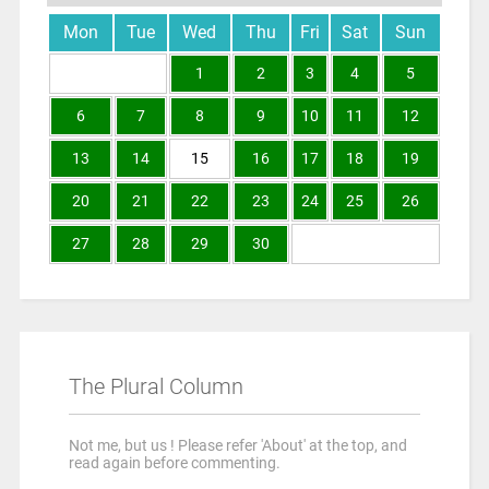
Mon
Tue
Wed
Thu
Fri
Sat
Sun
1
2
3
4
5
6
7
8
9
10
11
12
13
14
15
16
17
18
19
20
21
22
23
24
25
26
27
28
29
30
The Plural Column
Not me, but us ! Please refer 'About' at the top, and
read again before commenting.