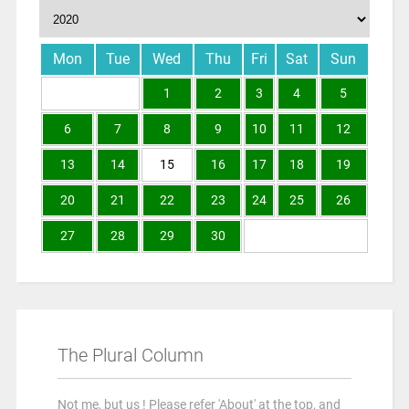
Mon
Tue
Wed
Thu
Fri
Sat
Sun
1
2
3
4
5
6
7
8
9
10
11
12
13
14
15
16
17
18
19
20
21
22
23
24
25
26
27
28
29
30
The Plural Column
Not me, but us ! Please refer 'About' at the top, and