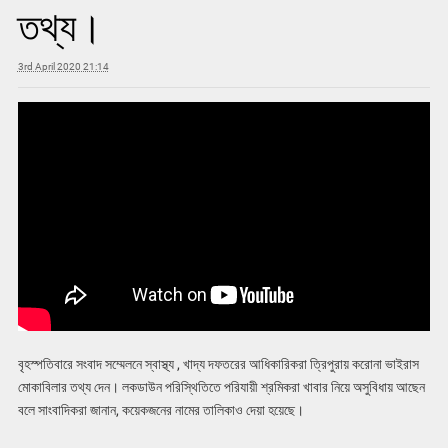
তথ্য।
3rd April 2020 21:14
বৃহস্পতিবারে সংবাদ সম্মেলনে স্বাস্থ্য , খাদ্য দফতরের আধিকারিকরা ত্রিপুরায় করোনা ভাইরাস
মোকাবিলার তথ্য দেন। লকডাউন পরিস্থিতিতে পরিযায়ী শ্রমিকরা খাবার নিয়ে অসুবিধায় আছেন
বলে সাংবাদিকরা জানান, কয়েকজনের নামের তালিকাও দেয়া হয়েছে।