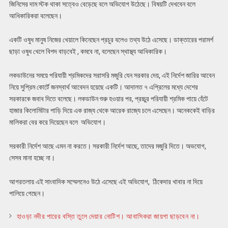
জিনিসের দাম স্টক থাকা সত্বেও বেড়েছে বলে অভিযোগ উঠেছে। বিষয়টি দেখবেন বলে
আধিকারিকরা বলেছেন।
একটি ওষুধ মানুষ নিজের খেয়ালে কিনেছেন প্রচুর বলেও তথ্য উঠে এসেছে। ডাক্তারের পরামর্শ
ছাড়া ওষুধ খেলে বিপদ বাড়বেই , কমবে না, বলেছেন স্থাস্থ্য আধিকারিক।
লকডাউনের সময়ে পরিযায়ী শ্রমিকদের সরাসরি মজুরি যেন সরকার দেয়, এই নির্দেশ জারির আবেন
নিয়ে সুপ্রিম কোর্টে জনস্বার্থ আবেদন হয়েছে একটি। আদালত ৭ এপ্রিলের মধ্যে দেশের
সরকারকে জবাব দিতে বলেছে। লকডাউন শুরু হওয়ার পর, প্রচ্চুর পরিযায়ী শ্রমিক পায়ে হেঁটে
হাজার কিলোমিটার পাড়ি দিয়ে এক রাজ্য থেকে আরেক রাজ্যে চলে এসেছেন। অনেককেই বাড়ির
মালিকরা বের করে দিয়েছেন বলে অভিযোগ।
সরকারী নির্দেশ আছে এমন না করতে। সরকারী নির্দেশ আছে, তাদের মজুরি দিতে। অভযোগ,
সেসব মানা হচ্ছে না।
আগরতলায় এই সাংবাদিক সম্মেলনেও উঠে এসেছে এই অভিযোগ, ঠিকেদার খাবার না দিয়ে
পালিয়ে গেছেন।
হাওড়া নদীর পারের বস্তি তুলে দেয়ার নোটিশ। আবাসিকরা জায়গা ছাড়বেন না।