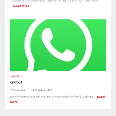
আগরতলার পাশে খয়েরপুরের বনিক্য চৌমোহনী এলাকায় এক মহিলা খুন হয়েছেন গত রা
...
Read More
প্ৰথম খবর
আবারও!
thepongkor
10th July 2020
অনলাইন ক্লাশের জন্য স্মার্ট ফোন চাই। বাবাকে বলেছিলেন কিশোরী একটি স্মার ...
Read
More