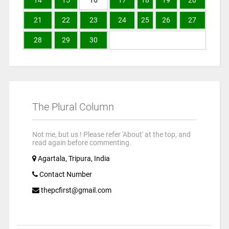
21
22
23
24
25
26
27
28
29
30
The Plural Column
Not me, but us ! Please refer 'About' at the top, and
read again before commenting.
Agartala, Tripura, India
Contact Number
thepcfirst@gmail.com