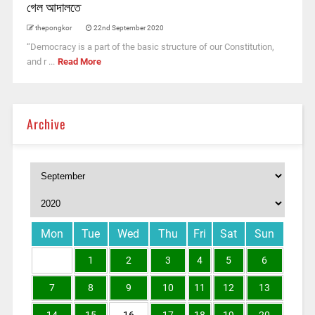
গেল আদালতে
thepongkor
22nd September 2020
“Democracy is a part of the basic structure of our Constitution,
and r ...
Read More
Archive
Mon
Tue
Wed
Thu
Fri
Sat
Sun
1
2
3
4
5
6
7
8
9
10
11
12
13
14
15
16
17
18
19
20