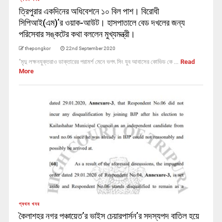
ত্রিপুরার একদিনের অধিবেশনে ১০ বিল পাশ। বিরোধী
সিপিআই(এম)’র ওয়াক-আউট। হাসপাতালে বেড দখলের জন্য
পরিসেবার সঙ্কটের কথা বললেন মুখ্যমন্ত্রী।
thepongkor
22nd September 2020
"মৃদু লক্ষনযুক্তরাও ডাক্তারের পরামর্শ মেনে ভগৎ সিং যুব আবাসের কোভিড কে ...
Read
More
প্ৰথম খবর
কৈলাশহর নগর পঞ্চায়েত’র ভাইস চেয়ারপার্সন’র সদস্যপদ বাতিল হয়ে