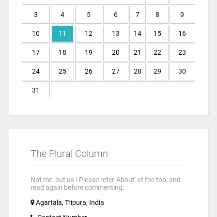
3
4
5
6
7
8
9
10
11
12
13
14
15
16
17
18
19
20
21
22
23
24
25
26
27
28
29
30
31
The Plural Column
Not me, but us ! Please refer 'About' at the top, and
read again before commenting.
Agartala, Tripura, India