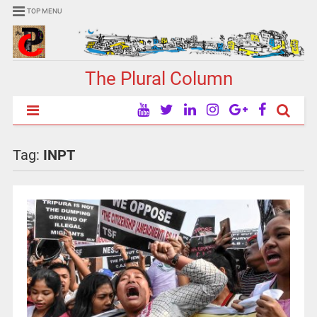
TOP MENU
The Plural Column
Tag:
INPT