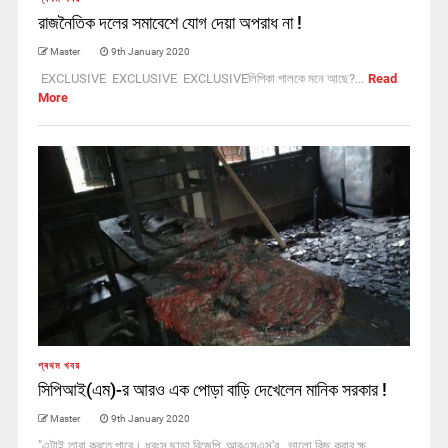
রাজনৈতিক দলের সমাবেশে যোগ দেয়া অপরাধ না !
Master
9th January 2020
EXCLUSIVE EXCLUSIVE EXCLUSIVEলিপিকা পালকে মনে আছে?...
Read
More
প্ৰথম খবর
সিপিআই(এম)-র আরও এক পোড়া বাড়ি দেখেলেন মানিক সরকার !
Master
9th January 2020
"এটাই তারা করতে পারে। ধ্বংস ছাড়া বিজেপি, আরএসএস'র ভালো কিছু করার ক্ষ