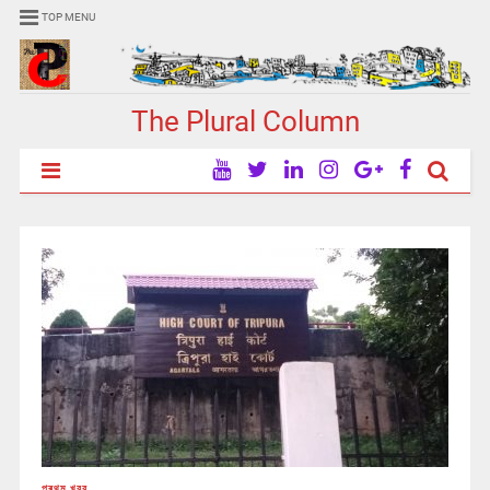
TOP MENU
The Plural Column
প্ৰথম খবর