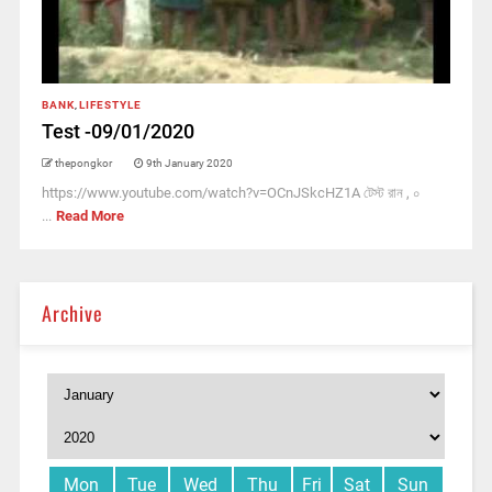
BANK
,
LIFESTYLE
Test -09/01/2020
thepongkor
9th January 2020
https://www.youtube.com/watch?v=OCnJSkcHZ1A টেস্ট রান , ০
...
Read More
Archive
Mon
Tue
Wed
Thu
Fri
Sat
Sun