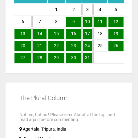
1
2
3
4
5
6
7
8
9
10
11
12
13
14
15
16
17
18
19
20
21
22
23
24
25
26
27
28
29
30
31
The Plural Column
Not me, but us ! Please refer 'About' at the top, and
read again before commenting.
Agartala, Tripura, India