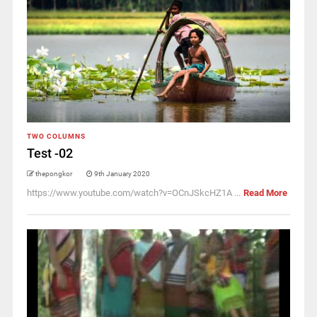
TWO COLUMNS
Test -02
thepongkor
9th January 2020
https://www.youtube.com/watch?v=OCnJSkcHZ1A ...
Read More