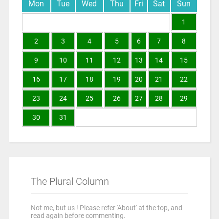
Mon
Tue
Wed
Thu
Fri
Sat
Sun
1
2
3
4
5
6
7
8
9
10
11
12
13
14
15
16
17
18
19
20
21
22
23
24
25
26
27
28
29
30
31
The Plural Column
Not me, but us ! Please refer 'About' at the top, and
read again before commenting.