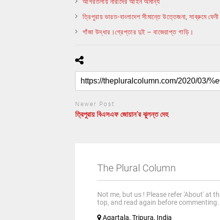
আগরতলায় নারীদের আইন অমান্য
ত্রিপুরায় ভারত-বাংলাদেশ সীমান্তে উত্তেজনা, সাব্রুমে ফেনী ন
গাঁজা উদ্ধার।গ্রেপ্তার দুই – বাজেয়াপ্ত গাড়ি।
Newer Post
ত্রিপুরায় বিএসএফ জোয়ান’র ঝুলন্ত দেহ
The Plural Column
Not me, but us ! Please refer 'About' at t
top, and read again before commenting.
Agartala, Tripura, India