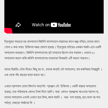
ত্রিপুরার সবচেয়ে বড় হাসপাতাল জিবিপি হাসপাতালে বাচ্চাদের কানে যন্ত্র বসিয়ে ,তাদের কানে
শোনা ও কথা বলার চিকিৎসা শুরুর ঘোষণা হয়েছে। ত্রিপুরার বাইরের একজন সার্জন এসে একটি
অপারেসন করেছেন। জিবিপি হাসপাতালের দুই ডাক্তার ছিলেন তার সহায়ক। এভাবে ৫০
অপারেসন করলে নাকি জবিপি হাসপাতালের ডাক্তারা নিজেরাই এটি করতে পারবেন।
যাদের হিয়ারিং এইড দিয়েও কিছু হয় না , তাদের জন্যই এই অপারেসন, নাম ককলিয়ার ইমপ্ল্যান্ট ।
এক থেকে পাঁচ বছরের মধ্যে করতে হয়।
এখানে ন্যাশনাল হেলথ মিসন’র অন্তর্গত প্রকল্পে এই চিকিৎসা। একটি বাচ্চার অপারেসন
হয়েছে, তার পরিবারকে কোনও টাকা দিতে হয়নি। যারা কোনও প্রকল্পের আওতায় আসেন না,
তাদের অপারেসন এখনই এখানে হবে কিনা, জানা যায়নি । খরচ বলা হয়েছে, ছয় থেকে নয় লাখ
পর্যন্ত, তাছাড়া সার্জনের ফি ।