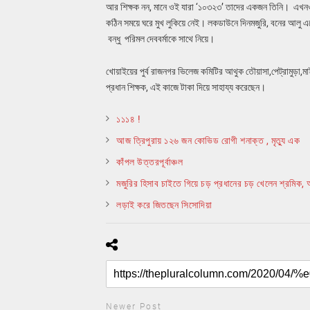
আর শিক্ষক নন, মানে ওই যারা ‘১০৩২৩’ তাদের একজন তিনি। এখনও
কঠিন সময়ে ঘরে মুখ লুকিয়ে নেই। লকডাউনে দিনমজুরি, বনের আলু এনে
বন্ধু পরিমল দেববর্মাকে সাথে নিয়ে।
খোয়াইয়ের পুর্ব রাজনগর ভিলেজ কমিটির আথুক তৌয়াসা,পেট্রামুড়া,মাই
প্রধান শিক্ষক, এই কাজে টাকা দিয়ে সাহায্য করেছেন।
১১১৪ !
আজ ত্রিপুরায় ১২৬ জন কোভিড রোগী শনাক্ত , মৃত্যু এক
কাঁপল উত্তরপূর্বাঞ্চল
মজুরির হিসাব চাইতে গিয়ে চড় প্রধানের চড় খেলেন শ্রমিক
লড়াই করে জিতছেন সিসোদিয়া
Newer Post