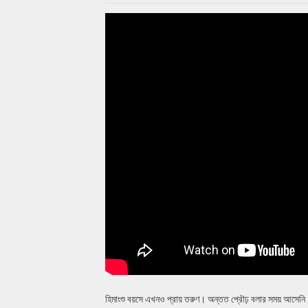
হিমাংশু বয়সে এখনও প্রায় তরুণ। অন্তত প্রৌঢ় বলার সময় আসেনি। 