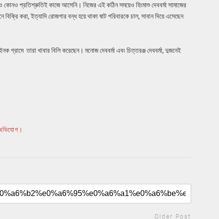
 কোনও প্রতিশ্রুতিই কাজে আসেনি। নিজের এই কঠিন সময়েও হিংমাশু দেববর্মা সামাজের
 বিক্রি করা, ইত্যাদি রোজগার বন্ধ হয়ে থাকা ষাট পরিবারকে চাল, সাবান দিয়ে এসেছেন
নক গ্রামে তারা খাবার বিলি করেছেন। মনোজ দেববর্মা এবং চিত্তরঞ্জ দেববর্মা, দুজনেই
, অভিযোগ।
Older Post