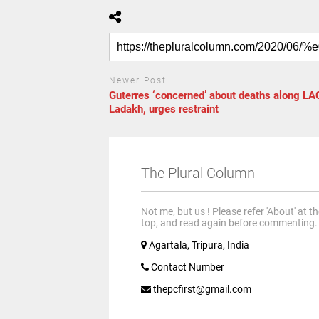
Newer Post
Guterres ‘concerned’ about deaths along LA
Ladakh, urges restraint
The Plural Column
Not me, but us ! Please refer 'About' at t
top, and read again before commenting.
Agartala, Tripura, India
Contact Number
thepcfirst@gmail.com