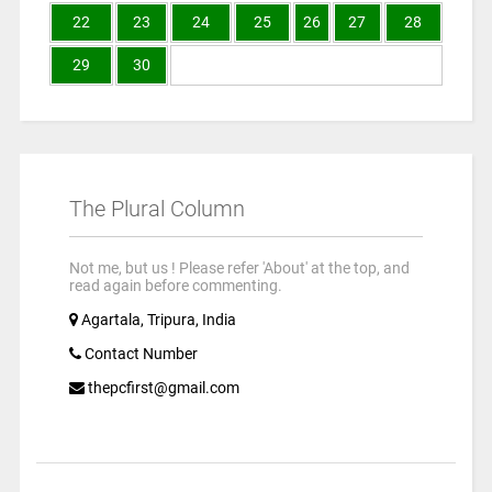
22
23
24
25
26
27
28
29
30
The Plural Column
Not me, but us ! Please refer 'About' at the top, and
read again before commenting.
Agartala, Tripura, India
Contact Number
thepcfirst@gmail.com