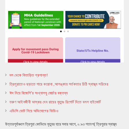
দল থেকে বিতাড়িত প্রশান্ত!
ত্রিপুরাতেও ছড়াতে পারে করোনা ,আশঙ্কায় সর্তকতার চিঠি স্বাস্থ্য সচিবের
ঈদ নিয়ে বিজেপি’র সংখ্যালঘু মোর্চার বক্তব্য
তরুণ আইনজীবী ভাস্কর দেব রায়ের মৃত্যুঃ রিপোর্ট দিতে বলল হাইকোর্ট
এডিসি ভোট নিয়ে অভিযোগের ভিডিও
উত্তরপূর্বাঞ্চলে ত্রিপুরা কোভিডে মৃত্যুর হারে সবার আগে, ০.৯৩ শতাংশ( ত্রিপুরার স্বাস্থ্য