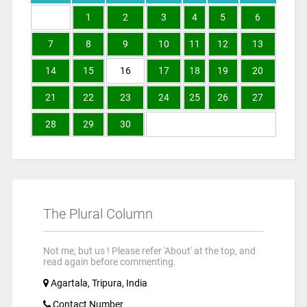
1
2
3
4
5
6
7
8
9
10
11
12
13
14
15
16
17
18
19
20
21
22
23
24
25
26
27
28
29
30
The Plural Column
Not me, but us ! Please refer 'About' at the top, and
read again before commenting.
Agartala, Tripura, India
Contact Number