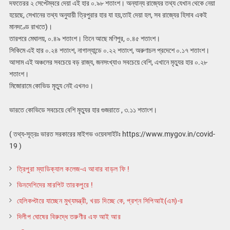
দফতেরর ২ সেপ্টেম্বরে দেয়া এই হার ০.৯৮ শতাংশ। অন্যান্য রাজ্যের তথ্য যেখান থেকে নেয়া
হয়েছে, সেখানের তথ্য অনুযায়ী ত্রিপুরার হার যা হয়,তাই দেয়া হল, সব রাজ্যের হিসাব একই
মানদণ্ডে রাখতে)।
তারপরে মেঘালয়, ০.৪৯ শতাংশ। তিনে আছে মণিপুর, ০.৪৫ শতাংশ।
সিকিমে এই হার ০.২৪ শতাংশ, নাগাল্যান্ডে ০.২২ শতাংশ, অরুণাচল প্রদেশে ০.১৭ শতাংশ।
আসাম এই অঞ্চলের সবচেয়ে বড় রাজ্য, জনসংখ্যাও সবচেয়ে বেশি, এখানে মৃত্যুর হার ০.২৮
শতাংশ।
মিজোরামে কোভিড মৃত্যু নেই এখনও।
ভারতে কোভিডে সবচেয়ে বেশি মৃত্যুর হার গুজরাতে , ৩.১১ শতাংশ।
( তথ্য-সূত্রঃ ভারত সরকারের মাইগভ ওয়েবসাইটঃ https://www.mygov.in/covid-
19 )
ত্রিপুরা ম্যাডিক্যাল কলেজ-এ আবার বাড়ল ফি !
ভিনদেশিদের মারপিট তারকপুরে !
হেলিকপ্টারে যাচ্ছেন মুখ্যমন্ত্রী, খরচ দিচ্ছে কে, প্রশ্ন সিপিআই(এম)-র
দিলীপ ঘোষের বিরুদ্ধে তরুণীর এফ আই আর