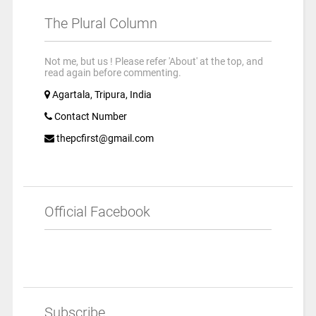
The Plural Column
Not me, but us ! Please refer 'About' at the top, and
read again before commenting.
Agartala, Tripura, India
Contact Number
thepcfirst@gmail.com
Official Facebook
Subscribe