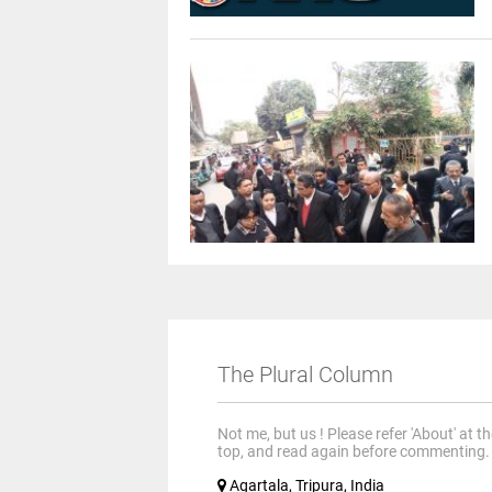
The Plural Column
Not me, but us ! Please refer 'About' at t
top, and read again before commenting.
Agartala, Tripura, India