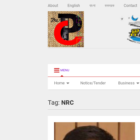
About
English
বাংলা
ককবরক
Contact
MENU
Home
Notice/Tender
Business
Tag:
NRC