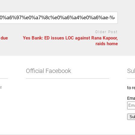
Older Post
 due
Yes Bank: ED issues LOC against Rana Kapoor,
raids home
Official Facebook
Su
he
to r
Ema