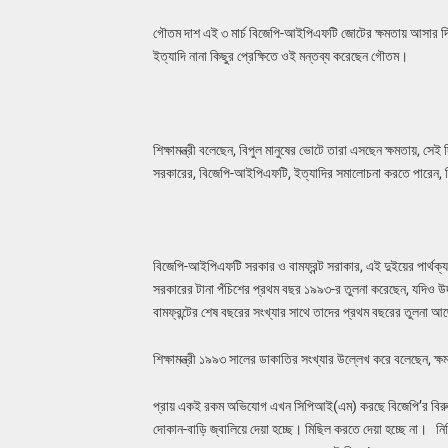
গৌতম দাশ এই ৩ মার্চ বিজেপি-আইপিএফটি জোটের ক্ষমতায় আসার দি
ইত্যাদি নানা কিছুর প্রেক্ষিতে ওই মন্তব্য করেছেন গৌতম।
শিক্ষামন্ত্রী বলেছেন, বিপুল মানুষের ভোটে তারা এসছেন ক্ষমতায়, স
সরকারের, বিজেপি-আইপিএফটি, ইত্যাদির সমালোচনা করতে পারেন, ক
বিজেপি-আইপিএফটি সরকার ও বামফ্রন্ট সরাকার, এই দুইয়ের পার্থক্য 
সরকারের টানা পঁচিশের প্রথম বছর ১৯৯৩-র তুলনা করেছেন, যদিও উদা
বামফ্রন্টের শেষ বছরের সংখ্যার সাথে তাদের প্রথম বছরের তুলনা 
শিক্ষামন্ত্রী ১৯৯৩ সালের ডাকাতির সংখ্যার উল্লেখ করে বলেছেন, ক
প্রায় একই রকম অভিযোগ এখন সিপিআই(এম) করছে বিজেপি’র বিরুদ্ধে।
দোকান-বাড়ি জ্বালিয়ে দেয়া হচ্ছে। মিছিল করতে দেয়া হচ্ছে না। ন