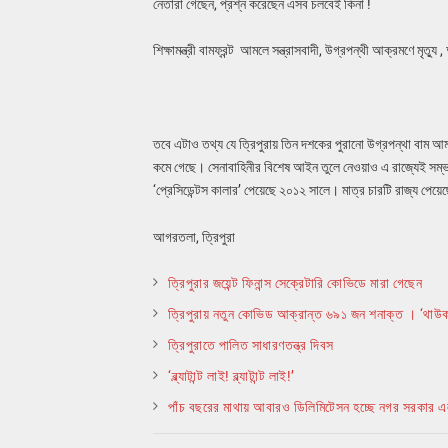
নেতারা গেছেন, প্রশ্ন করেছেন এসব চলবেই কিনা !
শিক্ষামন্ত্রী বামফ্রন্ট আমলে সন্ত্রাসবাদী, উগ্রপন্থী আক্রমণে মৃ
তবে এটাও তথ্য যে ত্রিপুরায় তিন দশকের পুরানো উগ্রপন্থা বাম 
কমে গেছে। সেনাবাহিনীর বিশেষ আইন তুলে নেওয়াও এ রাজ্যেই সম্ভ
‘প্রেসিডেন্টস কালার’ পেয়েছে ২০১২ সালে। মাত্র চারটি রাজ্য পেয়
আগরতলা, ত্রিপুরা
ত্রিপুরার জয়েন্ট ফিনান্স সেক্রেটারি কোভিডে মারা গেছেন
ত্রিপুরায় নতুন কোভিড আক্রান্ত ৬৯১ জন শনাক্ত । ‘থাউকার
ত্রিপুরাতে পালিত সাধারণতন্ত্র দিবস
‘ব্ল্যাটান্ট লাই! ব্ল্যাটান্ট লাই!’
পাঁচ বছরের মাথায় আবারও ডিলিমিটেসন হচ্ছে নগর সরকার এ