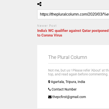
Newer Post
India’s WC qualifier against Qatar postponed
to Corona Virus
The Plural Column
Not me, but us ! Please refer 'About' at t
top, and read again before commenting.
Agartala, Tripura, India
Contact Number
thepcfirst@gmail.com