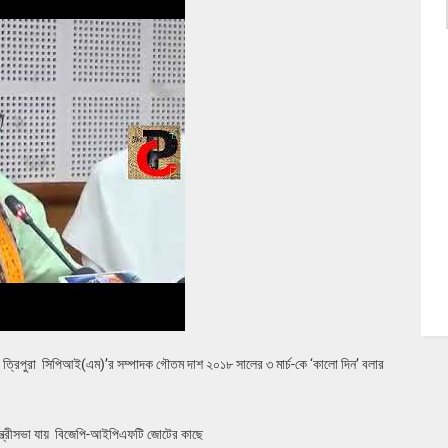
ন, ত্রিপুরা সিপিআই(এম)’র সম্পাদক গৌতম দাশ ২০১৮ সালের ৩ মার্চ-কে ‘কালো দিন’ বলার
, মন্ত্রীসভা যায় বিজেপি-আইপিএফটি জোটের কাছে