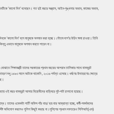
নটিকে ‘কালো দিন’ বলেছেন। গত দুই বছরে সন্ত্রাস, আইন-শৃঙ্খলার অভাব, কাজের অভাব,
েই দিনকে ‘কালো দিন’ বলে মানুষকে অপমান করা হচ্ছে। গৌতম দাশ’র উচিৎ ক্ষমা চাওয়া। তিনি
িন্তু এভাবে মানুষকে অপমান করতে পারেন না।
বোঝাতে শিক্ষামন্ত্রী তাদের সরকারের প্রথম বছরের আপরাধ তালিকার সাথে বামফ্রন্ট
হরণ শুধু ১৯৯৩ সালে আটকে থাকেনি , ২০১৬ পর্যন্ত এসেছে। ধর্ষণের উদাহরণের ক্ষেত্রে
আছে।
্ষমতায় ওই বছর বামফ্রন্ট আসায় বিরোধীদের বাড়িঘরে লুট-পাট চালানো হয়েছে।
 তাদের একেকটা পার্টি অফিস পাঁচ বার/ ছয় বার আক্রান্ত হচ্ছে, কর্মী-সমর্থকদের
ির্দিষ্ট অভিযোগ করলেও পুলিশ কিছুই করছে না।পুলিশের প্রধান দফতরেও সিপিআই(এম)