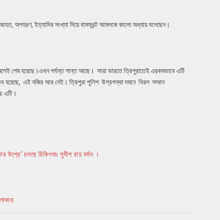
ত্যু , আহত, অপহরণ, ইত্যাদির সংখ্যা দিয়ে বামফ্রন্ট আমলকে কালো অধ্যায় বলেছেন।
আমলেই শেষ হয়েছে।এখন পর্যন্ত শান্ত আছে। সারা ভারতে ত্রিপুরাতেই এরকমভাবে এটি
ব হয়েছে, এই নজির আর নেই। ত্রিপুরা পুলিশ উগ্রপন্থা দমনে বিরল সম্মান
েছে এটি।
 উপ্রে’ চলছে চিকিৎসাঃ সুদীপ রায় বর্মন ।
লাকায়