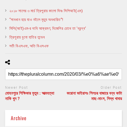
২০১৮ সালের ৩ মার্চ ত্রিপুরায় কালো দিনঃ সিপিআই(এম)
“সাবধান হয়ে যাও নইলে মৃত্যু অবধারিত”!
সিপি(আই)এম-র দাবি আক্রমণ, বিজেপির চোখে তা ‘দ্বন্দ্ব’
ত্রিপুরায় বুনো হাতির তান্ডব
সতী বিএসএফ, অতি বিএসএফ
Newer Post
Older Post
মোহনপুরে শিক্ষিকার মৃত্যু : আত্মহত্যা
করোনা ভাইরাসঃ শিলচর বাজারে বন্ধ কাটা
নাকি খুন ?
মাছ-মাংস, সিদ্ধ খাবার
Archive