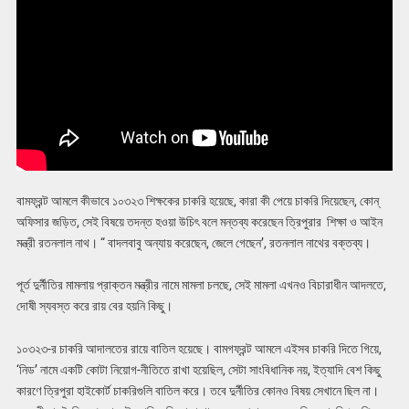
বামফ্রন্ট আমলে কীভাবে ১০৩২৩ শিক্ষকের চাকরি হয়েছে, কারা কী পেয়ে চাকরি দিয়েছেন, কোন্‌
অফিসার জড়িত, সেই বিষয়ে তদন্ত হওয়া উচিৎ বলে মন্তব্য করেছেন ত্রিপুরার শিক্ষা ও আইন
মন্ত্রী রতনলাল নাথ। “ বাদলবাবু অন্যায় করেছেন, জেলে গেছেন’, রতনলাল নাথের বক্তব্য।
পূর্ত দুর্নীতির মামলায় প্রাক্তন মন্ত্রীর নামে মামলা চলছে, সেই মামলা এখনও বিচারাধীন আদলতে,
দোষী স্যবস্ত করে রায় বের হয়নি কিছু।
১০৩২৩-র চাকরি আদালতের রায়ে বাতিল হয়েছে। বামগফ্রন্ট আমলে এইসব চাকরি দিতে গিয়ে,
‘নিড’ নামে একটি কোটা নিয়োগ-নীতিতে রাখা হয়েছিল, সেটা সাংবিধানিক নয়, ইত্যাদি বেশ কিছু
কারণে ত্রিপুরা হাইকোর্ট চাকরিগুলি বাতিল করে। তবে দুর্নীতির কোনও বিষয় সেখানে ছিল না।