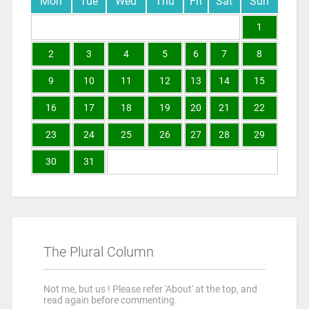
Mon
Tue
Wed
Thu
Fri
Sat
Sun
1
2
3
4
5
6
7
8
9
10
11
12
13
14
15
16
17
18
19
20
21
22
23
24
25
26
27
28
29
30
31
The Plural Column
Not me, but us ! Please refer 'About' at the top, and
read again before commenting.