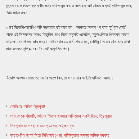
মুখ্যসচিবকে বিকল্প ব্যবস্থার জন্য ফাইল-মুভ করতে বলেছেন, এই মার্চের মধ্যেই ফাইল-মুভ হবে,
তিনি জানিয়েছেন।
৯ মার্চ বিজেপি-আইপিএফটি সরকারের দুই বছর হল। সরকারে আসার পর তারা সুপ্রিম কোর্ট
থেকে এই শিক্ষকদের আরও কিছুদিন রেখে দিতে অনুমতি এনেছিল, স্কুলগুলিতে শিক্ষকের অভাব
আচমকা যেন না হয়, তার জন্য। সেই মেয়াদ ৩১ মার্চ শেষ হচ্ছে , মোটামুটি সতের মাস সময় তারা
কাজ করলেন সুপ্রিম কোর্টের সেই অনুমতির পর।
বিজেপি অবশ্য বলেছে ৩১ মার্চের আগে কিছু ঘোষণা দেয়ার আইনি জটিলতা আছে।
কোভিডে কাহিল ত্রিপুরা!
সাত থেকে পঁয়ষট্টি, ধর্ষণের শিকার হওয়ার অভিযোগ একই দিনে, ত্রিপুরায়
ত্রিপুরায় তিন বধূ আগুনে পুড়লেন, দুইজন মৃত
ভারত-চীন সংঘর্ষ নিয়ে সিপিআই(এম) পলিটব্যুরো সদস্য মানিক সরকার