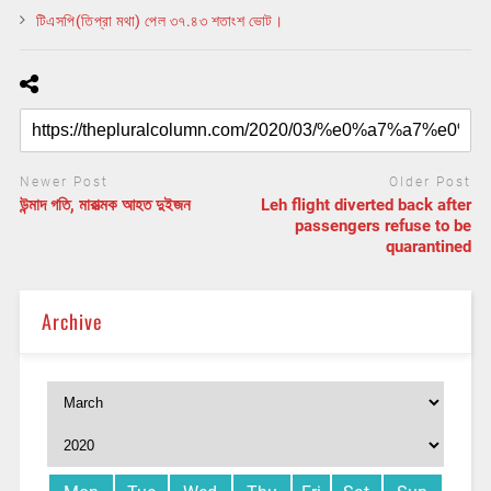
টিএসপি(তিপ্রা মথা) পেল ৩৭.৪৩ শতাংশ ভোট।
Newer Post
Older Post
উন্মাদ গতি, মারাত্মক আহত দুইজন
Leh flight diverted back after
passengers refuse to be
quarantined
Archive