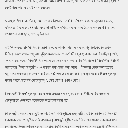
এমনকী রাজনৈতিক প্রভাব, ইত্যাদি অভিযোগে থাকলেও, আদালত সেসব দিকে যায়নি। সুপ্রিম
কোর্ট পরে আগের রায়ই বহাল রেখেছে।
১০৩২৩ শিক্ষক চারদিন হল আগরতলায় নিজেদের চাকরির নিশ্চয়তার জন্য আন্দোলন করছেন।
ফাঁকে জারি হয়েছে ১৪৪ ধারা করোনা ভাইরাস ছড়িয়ে পড়ার বিষয়টিকে সামনে রেখে। তাদের
গ্রেফতার করা হচ্ছে গত দু’দিন ধরে।
এই শিক্ষকদের চাকরি নিয়ে বিজেপি ক্ষমতায় আসার আগে নানাভাবে প্রতিশ্রুতি দিয়েছিল।
বিভিন্ন নেতা তাদের শুধু নয়, চুক্তিবদ্ধ যেকোনও কর্মচারীর সুরাহা করার কথা দিয়েছিল। আইন
সংসশোধন, সংসদে বিষয়টি নিয়ে আলোচনা, এমন নানা কথা শোনা গিয়েছিল। বিজেপি’র নির্বাচনী
ইস্তেহার ‘ভিসন ডকুমেন্ট’-এও সমস্যা সমাধানের কথা আছে। শিক্ষকরা সেসব কথা তুলেই
আন্দোলন করছেন। তাদের চাকরি ৩১ মার্চ শেষ হয়ে যাবার কথা। রাজ্য সরকার বিকল্প ব্যবস্থা
করবে বলছে, তবে কী সেই ব্যবস্থা, সেই ঘোষণা এখনও নেই।
শিক্ষামন্ত্রী ‘বিকল্প’ ব্যবস্থা করার কথা এখনও বলছেন, তবে তার নির্দিষ্ট তারিখ বলছে না।
ফেব্রুয়ারির শেষদিকে বলেছিলেন মার্চেই জানানো হবে।
শিক্ষামন্ত্রী , আগের বামফ্রন্ট সরকারই এই পরিস্থিতির জন্য দায়ী , এই বিজেপি-আইপিএফটি
সরকারের কোনও ভূমিকা নেই বলেছেন। বামফ্রন্ট সুপ্রিম কোর্টের রায়ের পরেও এক বছর সময়
পেয়েছিল, কিন্তু কোনও ব্যবস্থা নেয়নি , তিনি বলেছেন। কিছুদিন আগে মুখ্যমন্ত্রী মিটিং করে