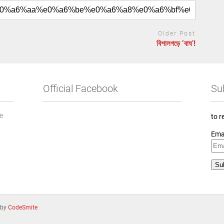
Older Post
বিশালগড়ে ‘বাঘ’!
Official Facebook
Su
he
to r
Ema
 by
CodeSmite