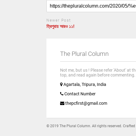
Newer Post
ত্রিপুরায় আরও ১১!
The Plural Column
Not me, but us ! Please refer 'About' at t
top, and read again before commenting.
Agartala, Tripura, India
Contact Number
thepcfirst@gmail.com
© 2019 The Plural Column. All rights reserved. Crafted