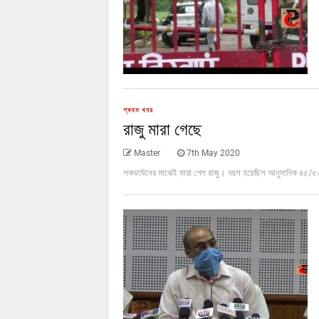
প্ৰথম খবর
রাজু মারা গেছে
Master
7th May 2020
লকডাউনের মাঝেই মারা গেল রাজু। বয়স হয়েছিল আনুমানিক ৪৫/৫০