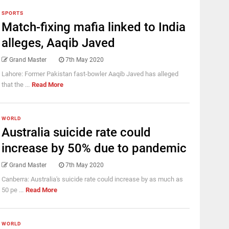
SPORTS
Match-fixing mafia linked to India
alleges, Aaqib Javed
Grand Master
7th May 2020
Lahore: Former Pakistan fast-bowler Aaqib Javed has alleged
that the ...
Read More
WORLD
Australia suicide rate could
increase by 50% due to pandemic
Grand Master
7th May 2020
Canberra: Australia's suicide rate could increase by as much as
50 pe ...
Read More
WORLD