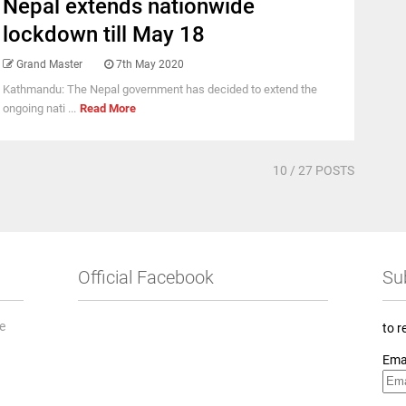
Nepal extends nationwide
lockdown till May 18
Grand Master
7th May 2020
Kathmandu: The Nepal government has decided to extend the
ongoing nati ...
Read More
10
/ 27 POSTS
Official Facebook
Su
he
to r
Ema