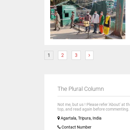
1
2
3
The Plural Column
Not me, but us ! Please refer 'About' at t
top, and read again before commenting.
Agartala, Tripura, India
Contact Number