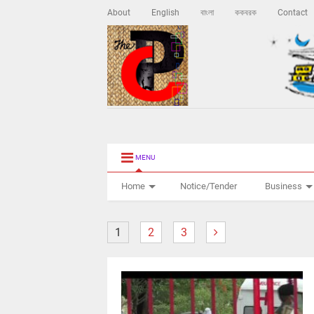
About
English
বাংলা
ককবরক
Contact
MENU
Home
Notice/Tender
Business
1
2
3