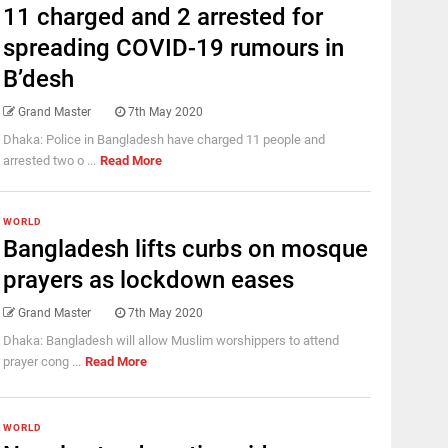
11 charged and 2 arrested for
spreading COVID-19 rumours in
B’desh
Grand Master
7th May 2020
Dhaka: Police in Bangladesh have charged 11 people and
arrested two o ...
Read More
WORLD
Bangladesh lifts curbs on mosque
prayers as lockdown eases
Grand Master
7th May 2020
Dhaka: Bangladesh will allow Muslim worshippers to attend
prayer cong ...
Read More
WORLD