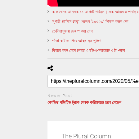
কাল থেকে আনলক ১১ আগস্ট পর্যন্ত। লক-আনলকে পার্থক্য 
স্থায়ী জামিনে ছাড়া পেলেন ‘১০৩২৩’ শিক্ষক কমল দেব
তেলিয়ামুড়ায় দেহ পাওয়া গেল
গাঁজা কাটতে গিয়ে আক্রান্ত পুলিশ
বিহারে কান ঘেসে চলছে এনডিএ-মহাজোট ওঠা -নামা
Newer Post
কোভিড পজিটিভ ট্রাক চালক করিমগঞ্জে চলে গেছেন
The Plural Column