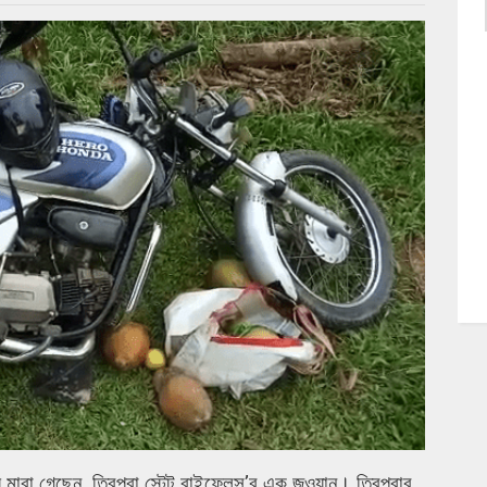
মারা গেছেন ত্রিপুরা স্টেট রাইফেলস’র এক জওয়ান। ত্রিপুরার