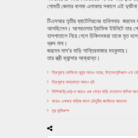
গোমতী জেলার বাগমা এলাকায় সকালে এই দুর্ঘটন
টিএসআর তৃতীয় ব্যাটেলিয়নের হাবিলদার জয়দে
আসছিলেন। আগরতলায় ট্রাফিক ইউনিটে তার পোস্ট
হাসপাতালে নিয়ে গেলে চিকিৎসকরা তাকে মৃত ব
ধ্রুব নাথ।
জয়দেব দাস’র বাড়ি শান্তিরবাজার মহকুমায়।
তার স্ত্রী ক্যান্সার আক্রান্ত।
ত্রিপুরায় কোভিডে মৃত্যু আরও নয়ের, উত্তরপূর্বাঞ্চলে এত ব
ত্রিপুরায় আক্রান্ত আরও দুই
সিপিআই(এম)-র আরও এক পোড়া বাড়ি দেখেলেন মানিক সরক
আরও একবার খারিজ বাদল চৌধুরীর জামিনের আবেদন
মৃদু ভূমিকম্প