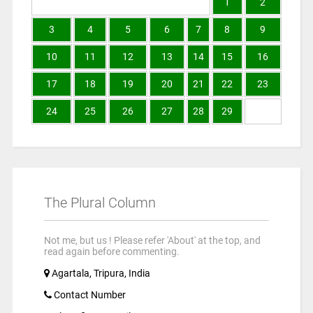
1
2
3
4
5
6
7
8
9
10
11
12
13
14
15
16
17
18
19
20
21
22
23
24
25
26
27
28
29
The Plural Column
Not me, but us ! Please refer 'About' at the top, and
read again before commenting.
Agartala, Tripura, India
Contact Number