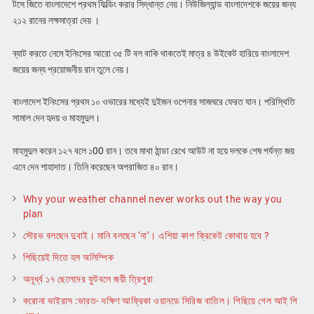
টসে জিতে বাংলাদেশে প্রথম ফিল্ডিং করার সিদ্ধান্ত নেয়। নিউজিল্যান্ড বাংলাদেশকে জয়ের জন্য
২১২ রানের লক্ষমাত্রা দেয় ।
ব্যাট করতে নেমে ইনিংসের আরো ৩৫ টি বল বাকি থাকতেই মাত্র ৪ উইকেট হারিয়ে বাংলাদেশ
জয়ের জন্য প্রয়োজনীয় রান তুলে নেয়।
বাংলাদেশ ইনিংসের প্রথম ১০ ওভারের মধ্যেই দুইজন ওপেনার সাজঘরে ফেরত যান। পরিস্থিতি
সামাল দেন হৃদয় ও মাহমুদুল।
মাহমুদুল করেন ১২৭ বলে ১00 রান। তবে মাথা ঠান্ডা রেখে আউট না হয়ে দলকে শেষ পর্যন্ত জয়
এনে দেন শাহাদাত। তিনি করেছেন অপরাজিত ৪০ রান।
Why your weather channel never works out the way you
plan
সৌরভ বলছেন দুবাই। মানি বলছেন ‘না’। এশিয়া কাপ ক্রিকেট কোথায় হবে ?
পিছিয়েই দিতে হল অলিম্পিক
অনূর্ধ্ব ১৭ ছেলেদের ফুটবলে জয়ী ত্রিপুরা
করোনা ভাইরাস :ভারত- দক্ষিণ আফ্রিকা ওয়ানডে সিরিজ বাতিল। পিছিয়ে গেল আই পি