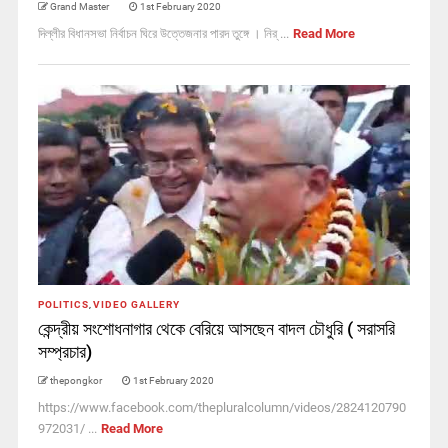
Grand Master
1st February 2020
দিল্লীর বিধানসভা নির্বাচন ঘিরে উত্তেজনার পারদ তুঙ্গে । নির্ ...
Read More
POLITICS
,
VIDEO GALLERY
কেন্দ্রীয় সংশোধনাগার থেকে বেরিয়ে আসছেন বাদল চৌধুরি ( সরাসরি
সম্প্রচার)
thepongkor
1st February 2020
https://www.facebook.com/thepluralcolumn/videos/2824120790
972031/ ...
Read More