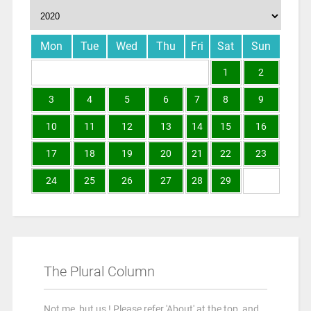
Mon
Tue
Wed
Thu
Fri
Sat
Sun
1
2
3
4
5
6
7
8
9
10
11
12
13
14
15
16
17
18
19
20
21
22
23
24
25
26
27
28
29
The Plural Column
Not me, but us ! Please refer 'About' at the top, and