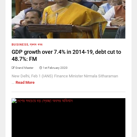
BUSINESS
,
প্ৰথম খবর
GDP growth over 7.4% in 2014-19, debt cut to
48.7%: FM
Grand Master
1st February 2020
New Delhi, Feb 1 (IANS) Finance Minister Nirmala Sitharaman
...
Read More