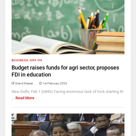
BUSINESS
,
প্ৰথম খবর
Budget raises funds for agri sector, proposes
FDI in education
Grand Master
1st February 2020
New Delhi, Feb 1 (IANS) Facing enormous task of kick-starting th
...
Read More