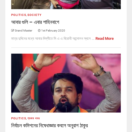
POLITICS
,
SOCIETY
আবার গুলি – এবার শাহিনবাগে
Grand Master
1st February 2020
মাত্র দুদিনের মধ্যে আবার দিল্লীতে সি এ এ বিরোধী আন্দোলন স্থলে ...
Read More
POLITICS
,
প্ৰথম খবর
নির্বাচন কমিশনের নিষেধাজ্ঞার কবলে অনুরাগ ঠাকুর