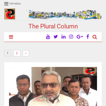
TOP MENU
The Plural Column
1
2