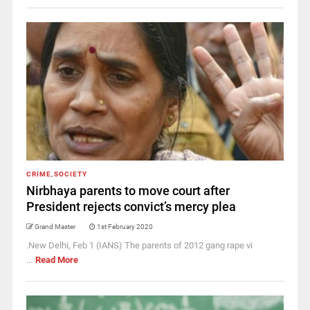
CRIME
,
SOCIETY
Nirbhaya parents to move court after
President rejects convict’s mercy plea
Grand Master
1st February 2020
.New Delhi, Feb 1 (IANS) The parents of 2012 gang rape vi
...
Read More