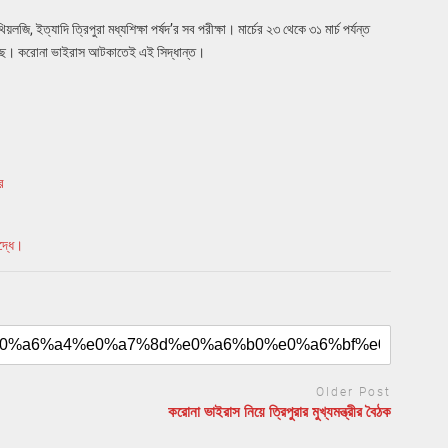
লজি, ইত্যাদি ত্রিপুরা মধ্যশিক্ষা পর্ষদ’র সব পরীক্ষা। মার্চের ২৩ থেকে ৩১ মার্চ পর্যন্ত
 থাকছে। করোনা ভাইরাস আটকাতেই এই সিদ্ধান্ত।
র
দ্ধে।
Older Post
করোনা ভাইরাস নিয়ে ত্রিপুরার মুখ্যমন্ত্রীর বৈঠক