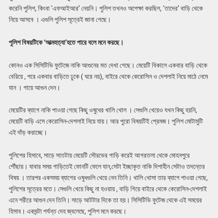
করেনি পুলিশ, কিংবা ‘এফআইআর’ নেয়নি। পুলিশ তখনও অপেক্ষা করছিল, ‘তাদের’ বাড়ি থেকে
নিয়ে আসবে । এগুলি পুলিশ সূত্রেই জানা গেছে।
পুলিশ বিষয়টিকে ‘আত্মহত্যা’হতে পারে বলে মনে করছে।
কোনও এক সিসিটিভি ফুটেজে নাকি আগুনের মত দেখা গেছে। মেয়েটি বিকালে একবার বাড়ি থেকে
বেরিয়ে , পরে একবার বাড়িতে ঢুকে ( ঘরে নয়), বাইরে থেকে কেরোসিন ও দেশলাই নিয়ে মাঠে নেমে
যান । গায়ে আগুন দেন।
মেয়েটির ব্যাগে নাকি পাওয়া গেছে কিছু ওষুধের খালি খোল । সেগুলি খেয়েও যখন কিছু হয়নি,
মেয়েটি বাড়ি এসে কেরোসিন-দেশলাই নিয়ে যায়। আর পুরো বিষয়টিই প্রেমজ। পুলিশ মোটামুটি
এই দাঁড় করাচ্ছে।
পুলিশের হিসাবে, সাড়ে সাতটায় মেয়েটি সৌরভের গাড়ি করেই আগরতলা থেকে মোহনপুরে
পৌঁছায়। যাবার সময় গাড়িতেই ফোনটি ফেলে যান,সেটা ইচ্ছাকৃত নাকি দিশাহীন সেটাও তদন্তের
বিষয় । তারপর একসময় ব্যাগের ওষুধগুলি খেয়ে নেন তিনি। খালি খোসা তার ব্যাগে পাওয়া গেছে,
পুলিশের সূত্রের মতে। সেগুলি খেয়ে কিছু না হওয়ায় , বাড়ি গিয়ে বাইরে থেকে কেরোসিন-দেশলাই
এনে শরীরে আগুন দেন তিনি। সাড়ে আটটার দিকে তা হয়। সিসিটিভি ফুটেজ থেকে এই সময়ের
হিসাব। একঘন্টা পর্যন্ত দেহ জ্বলেছে, পুলিশ মনে করছে।