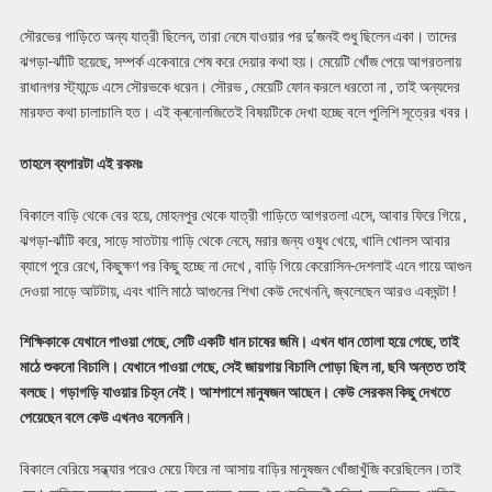
সৌরভের গাড়িতে অন্য যাত্রী ছিলেন, তারা নেমে যাওয়ার পর দু’জনই শুধু ছিলেন একা। তাদের
ঝগড়া-ঝাঁটি হয়েছে, সম্পর্ক একেবারে শেষ করে দেয়ার কথা হয়। মেয়েটি খোঁজ পেয়ে আগরতলায়
রাধানগর স্ট্যান্ডে এসে সৌরভকে ধরেন। সৌরভ , মেয়েটি ফোন করলে ধরতো না , তাই অন্যদের
মারফত কথা চালাচালি হত। এই ক্ৰনোলজিতেই বিষয়টিকে দেখা হচ্ছে বলে পুলিশি সূত্রের খবর।
তাহলে ব্যপারটা এই রকমঃ
বিকালে বাড়ি থেকে বের হয়ে, মোহনপুর থেকে যাত্রী গাড়িতে আগরতলা এসে, আবার ফিরে গিয়ে ,
ঝগড়া-ঝাঁটি করে, সাড়ে সাতটায় গাড়ি থেকে নেমে, মরার জন্য ওষুধ খেয়ে, খালি খোলস আবার
ব্যাগে পুরে রেখে, কিছুক্ষণ পর কিছু হচ্ছে না দেখে , বাড়ি গিয়ে কেরোসিন-দেশলাই এনে গায়ে আগুন
দেওয়া সাড়ে আটটায়, এবং খালি মাঠে আগুনের শিখা কেউ দেখেননি, জ্বলেছেন আরও একঘন্টা !
শিক্ষিকাকে যেখানে পাওয়া গেছে, সেটি একটি ধান চাষের জমি। এখন ধান তোলা হয়ে গেছে, তাই
মাঠে শুকনো বিচালি। যেখানে পাওয়া গেছে, সেই জায়গায় বিচালি পোড়া ছিল না, ছবি অন্তত তাই
বলছে। গড়াগড়ি যাওয়ার চিহ্ন নেই। আশপাশে মানুষজন আছেন। কেউ সেরকম কিছু দেখতে
পেয়েছেন বলে কেউ এখনও বলেননি
।
বিকালে বেরিয়ে সন্ধ্যার পরেও মেয়ে ফিরে না আসায় বাড়ির মানুষজন খোঁজাখুঁজি করেছিলেন।তাই