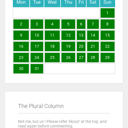
Mon
Tue
Wed
Thu
Fri
Sat
Sun
1
2
3
4
5
6
7
8
9
10
11
12
13
14
15
16
17
18
19
20
21
22
23
24
25
26
27
28
29
30
31
The Plural Column
Not me, but us ! Please refer 'About' at the top, and
read again before commenting.