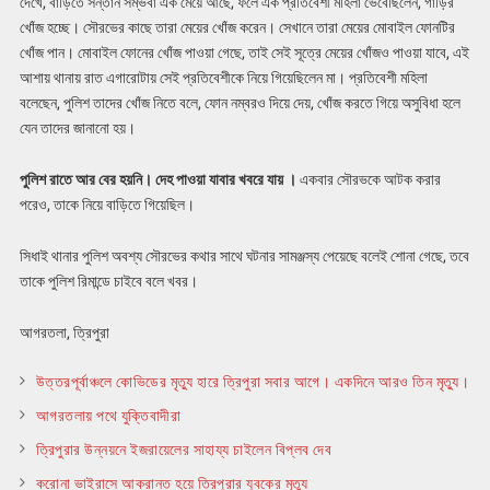
দেখে, বাড়িতে সন্তান সম্ভবা এক মেয়ে আছে, ফলে এক প্রতিবেশী মহিলা ভেবেছিলেন, গাড়ির
খোঁজ হচ্ছে। সৌরভের কাছে তারা মেয়ের খোঁজ করেন। সেখানে তারা মেয়ের মোবাইল ফোনটির
খোঁজ পান। মোবাইল ফোনের খোঁজ পাওয়া গেছে, তাই সেই সূত্রে মেয়ের খোঁজও পাওয়া যাবে, এই
আশায় থানায় রাত এগারোটায় সেই প্রতিবেশীকে নিয়ে গিয়েছিলেন মা। প্রতিবেশী মহিলা
বলেছেন, পুলিশ তাদের খোঁজ নিতে বলে, ফোন নম্বরও দিয়ে দেয়, খোঁজ করতে গিয়ে অসুবিধা হলে
যেন তাদের জানানো হয়।
পুলিশ রাতে আর বের হয়নি। দেহ পাওয়া যাবার খবরে যায় ।
একবার সৌরভকে আটক করার
পরেও, তাকে নিয়ে বাড়িতে গিয়েছিল।
সিধাই থানার পুলিশ অবশ্য সৌরভের কথার সাথে ঘটনার সামঞ্জস্য পেয়েছে বলেই শোনা গেছে, তবে
তাকে পুলিশ রিমান্ডে চাইবে বলে খবর।
আগরতলা, ত্রিপুরা
উত্তরপূর্বাঞ্চলে কোভিডের মৃত্যু হারে ত্রিপুরা সবার আগে। একদিনে আরও তিন মৃত্যু।
আগরতলায় পথে যুক্তিবাদীরা
ত্রিপুরার উন্নয়নে ইজরায়েলের সাহায্য চাইলেন বিপ্লব দেব
করোনা ভাইরাসে আক্রান্ত হয়ে ত্রিপুরার যুবকের মৃত্যু