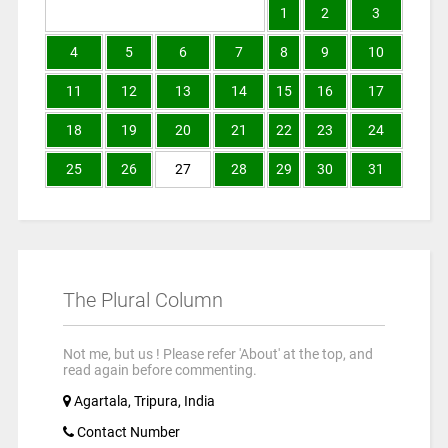
1
2
3
4
5
6
7
8
9
10
11
12
13
14
15
16
17
18
19
20
21
22
23
24
25
26
27
28
29
30
31
The Plural Column
Not me, but us ! Please refer 'About' at the top, and
read again before commenting.
Agartala, Tripura, India
Contact Number