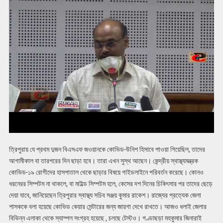
ত্রিপুরায় যে প্রথম দুজন বিএসএফ জওয়ানকে কোভিড-উনিশ হিসাবে পাওয়া গিয়েছিল, তাদের
আগামীকাল বা তারপরের দিন ছাড়া হবে। তারা এখন সুস্থ আছেন। কেন্দ্রীয় স্বাস্থ্যমন্ত্রক
কোভিড-১৯ রোগীদের হাসপাতাল থেকে ছাড়ার বিষয়ে গাইডলাইনে পরিবর্তন করেছে। কোনও
ধরনেরর সিম্পটম না থাকলে, বা মাইল্ড সিম্পটম হলে, কেসের দশ দিনের চিকিৎসার পর তাদের ছেড়ে
দেয়া যাবে, জানিয়েছেন ত্রিপুরার স্বাস্থ্য সচিব সঞ্জয় কুমার রাকেশ। রাজ্যের প্রত্যেক জেলা
শাসককে বলা হয়েছে কোভিড কেয়ার সেন্টারের জন্য জায়গা দেখে রাখতে। আজও ধলাই জেলার
বিভিন্ন এলাকা থেকে স্যাম্পল সংগ্রহ হয়েছে , চলছে টেস্টও। গণ্ডাছড়া মহকুমার জিনারাই