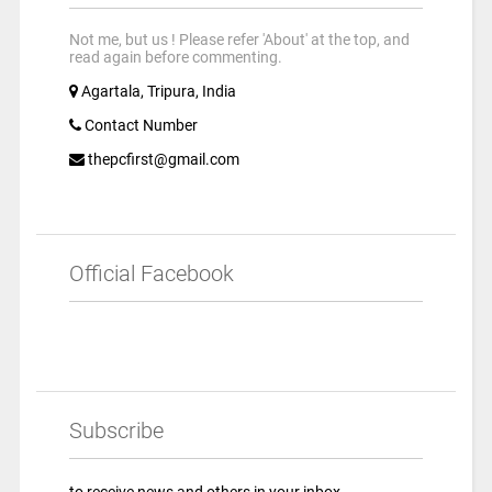
Not me, but us ! Please refer 'About' at the top, and
read again before commenting.
Agartala, Tripura, India
Contact Number
thepcfirst@gmail.com
Official Facebook
Subscribe