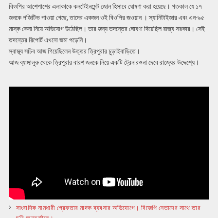
বিওপির আশেপাশের এলাকাকে কনটেইনমেন্ট জোন হিসাবে ঘোষণা করা হয়েছে। গতকাল যে ১৭
জনকে পজিটিভ পাওয়া গেছে, তাদের একজন ওই বিওপির জওয়ান । স্যানিটাইজার এবং এন-৯৫
মাস্ক কেনা নিয়ে অভিযোগ উঠেছিল। তার জন্য তদন্তের ঘোষণা দিয়েছিল রাজ্য সরকার। সেই
তদন্তের রিপোর্ট এখনো জমা পড়েনি।
স্বাস্থ্য সচিব আজ গিয়েছিলেন উত্তর ত্রিপুরার চুড়াইবাড়িতে।
আজ ব্যাঙ্গালুরু থেকে ত্রিপুরার বারশ জনকে নিয়ে একটি ট্রেন রওনা দেবে রাজ্যের উদ্দেশ্যে।
সাংবাদিক নামধারী গ্রেফতার মাদক ব্যবসার অভিযোগে। বিজেপি নেতাদের সাথে তার
ছবি অন্তর্জালে।