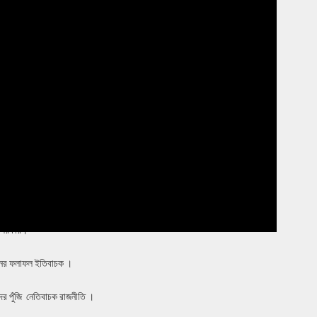
ক সরকার।
াচনের ফলাফল ইতিবাচক ।
র পুঁজি নেতিবাচক রাজনীতি ।