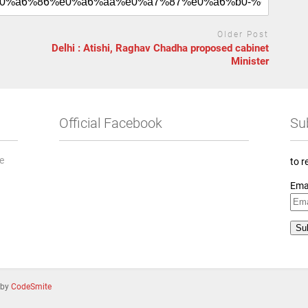
Older Post
Delhi : Atishi, Raghav Chadha proposed cabinet
Minister
Official Facebook
Su
he
to r
Ema
 by
CodeSmite