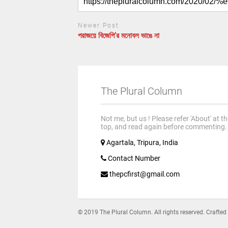
Newer Post
পরাজয়ে বিজেপি’র মনোবল ভাঙে না
The Plural Column
Not me, but us ! Please refer 'About' at t
top, and read again before commenting.
Agartala, Tripura, India
Contact Number
thepcfirst@gmail.com
© 2019 The Plural Column. All rights reserved. Crafted