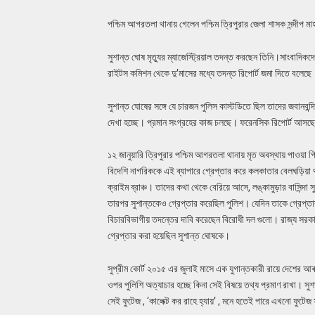
পশ্চিম আগরতলা থানায় গেলেন পশ্চিম ত্রিপুরার জেলা শাসক সন্দীপ মাহ
সুশান্ত ঘোষ মৃত্যুর ম্যাজেস্ট্রিয়াল তদন্ত করছেন তিনি।সাংবাদিক
রাইটস কমিশন থেকে দু’মাসের মধ্যে তদন্ত রিপোর্ট জমা দিতে বলেছে
সুশান্ত ঘোষের সঙ্গে যে চারজন পুলিস কাস্টডিতে ছিল তাদের জবানব
দেখা হচ্ছে। প্রমান সংগ্রহের কাজ চলছে। ফরেনসিক রিপোর্ট আসছ
১২ জানুয়ারি ত্রিপুরার পশ্চিম আগরতলা থানায় মৃত অবস্থায় পাওয়
বিদেশি নাগরিককে এই ব্যাপারে গ্রেপ্তার করে কলকাতার বেলঘড়িয়া 
ক্রাইম ব্রাঞ্চ। তাদের কথা থেকে বেরিয়ে আসে, লঙ্কামুড়ার বাসিন্দা
তারপর সুশান্তকেও গ্রেপ্তার করেছিল পুলিশ। যেদিন তাকে গ্রেপ্ত
বিচারবিভাগীয় তদন্তের দাবি করেছেন বিরোধী দল গুলো। রাজ্য সরকার
গ্রেপ্তার করা হয়েছিল সুশান্ত ঘোষকে।
সুপ্রীম কোর্ট ২০১৫ এর জুলাই মাসে এক যুগান্তকারী রায়ে দেশের আৰ
ওপর পুলিশি অত্যাচার হচ্ছে কিনা সেই বিষয়ে তথ্য প্রমাণ রাখা। সুশ
সেই ফুটেজ , ‘কালেক্ট কর রাহে হ্যায়’ , মনে হতেই পারে এখনো ফুটেজ