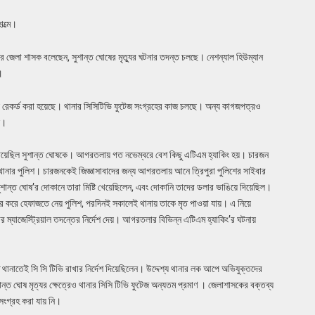
াত্মে।
দের জেলা শাসক বলেছেন, সুশান্ত ঘোষের মৃত্যুর ঘটনার তদন্ত চলছে। নেশন্যাল হিউম্যান
।
ন্দি রেকর্ড করা হয়েছে। থানার সিসিটিভি ফুটেজ সংগ্রহের কাজ চলছে। অন্য কাগজপত্রও
ে।
া গিয়েছিল সুশান্ত ঘোষকে। আগরতলায় গত নভেম্বরে বেশ কিছু এটিএম হ্যাকিং হয়। চারজন
থানার পুলিশ। চারজনকেই জিজ্ঞাসাবাদের জন্য আগরতলায় আনে ত্রিপুরা পুলিশের সাইবার
 সুশান্ত ঘোষ’র দোকানে তারা মিষ্টি খেয়েছিলেন, এবং দোকানি তাদের ডলার ভাঙিয়ে দিয়েছিল।
ার করে হেফাজতে নেয় পুলিশ, পরদিনই সকালেই থানায় তাকে মৃত পাওয়া যায়। এ নিয়ে
 ম্যাজেস্ট্রিয়াল তদন্তের নির্দেশ দেয়। আগরতলার বিভিন্ন এটিএম হ্যাকিং’র ঘটনায়
 থানাতেই সি সি টিভি রাখার নির্দেশ দিয়েছিলেন। উদ্দেশ্য থানার লক আপে অভিযুক্তদের
ান্ত ঘোষ মৃত্যর ক্ষেত্রেও থানার সিসি টিভি ফুটেজ অন্যতম প্রমাণ । জেলাশাসকের বক্তব্য
 সংগ্রহ করা যায় নি।