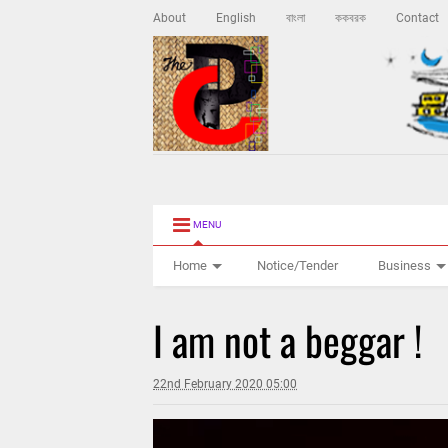
About
English
বাংলা
ককবরক
Contact
MENU
Home
Notice/Tender
Business
I am not a beggar !
22nd February 2020 05:00