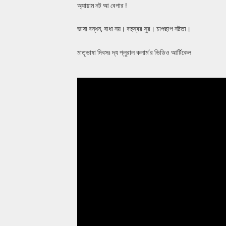
অ্যায়াম নট আ বেগার !
ভাষা বন্ধন, বাধা নয়। বহুস্বর সুর। চাপছাপ নষ্টতা।
মাতৃভাষা দিবসঃ দ্য প্লুরাল কলাম’র ভিডিও আর্টিকেল