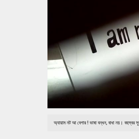
অ্যায়াম নট আ বেগার ! ভাষা বন্ধন, বাধা নয়। বহুস্বর স