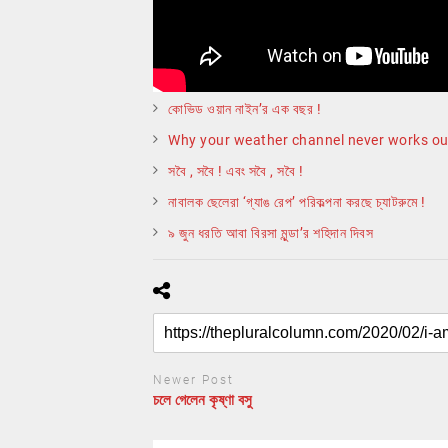
কোভিড ওয়ান নাইন’র এক বছর !
Why your weather channel never works ou
সবৈ , সবৈ ! এবং সবৈ , সবৈ !
নাবালক ছেলেরা ‘গ্যাঙ রেপ’ পরিকল্পনা করছে চ্যাটরুমে !
৯ জুন ধরতি আবা বিরসা মুন্ডা’র শহিদান দিবস
Newer Post
চলে গেলেন কৃষ্ণা বসু