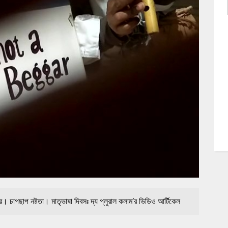
ুর। চাপছাপ নষ্টতা। মাতৃভাষা দিবসঃ দ্য প্লুরাল কলাম’র ভিডিও আর্টিকেল