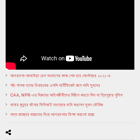
আগরতলা-আখাউড়া রেল সংযোগের কাজ শেষ হবে সেপ্টেম্বর ২০২১-এ
পাঁচ শাসক দলের বিধায়কের এসসি সার্টিফিকেট জাল দাবি সুবলের
CAA, NPR-এর বিরুদ্ধে আইনজীবীদের মিছিল করতে দিল না ত্রিপুরার পুলিস
থানায় মৃত্যুর ঘটনায় সিবিআই তদন্তের দাবি করলেন সুবল ভৌমিক
অন্য রাজ্যের বাচ্চাদের দিয়ে আগরতলায় ভিক্ষা করানো হচ্ছে