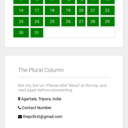
16
17
18
19
20
21
22
23
24
25
26
27
28
29
30
31
The Plural Column
Not me, but us ! Please refer 'About' at the top, and
read again before commenting.
Agartala, Tripura, India
Contact Number
thepcfirst@gmail.com