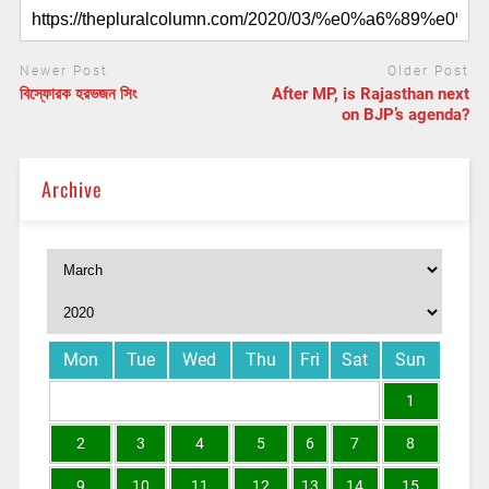
Newer Post
Older Post
বিস্ফোরক হরভজন সিং
After MP, is Rajasthan next
on BJP’s agenda?
Archive
Mon
Tue
Wed
Thu
Fri
Sat
Sun
1
2
3
4
5
6
7
8
9
10
11
12
13
14
15