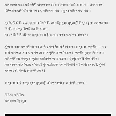
আগরতলায় তরুন আইনজীবী ভাস্কর দেবরায় মারা গেছেন ৭ মার্চ ভোররাতে। হাসপাতালে
চিকিৎসা ছাড়াই তিনি মারা গেছেন, অভিযোগ আছে। খুনের অভিযোগও আছে।
ম্যাজিস্ট্রেট দিয়ে তদন্ত করার নির্দেশ দিয়েছেন ত্রিপুরার মুখ্যমন্ত্রী বিপ্লব কুমার দেব গতকাল।
তিনদিনের মধ্যে রিপোর্ট জমা দিতে হবে।
সকালে তিনি গিয়েছিলেন ভাস্করের বাড়িতে, তার মায়ের সাথে কথা বলেছেন।
পুলিশের কাছে এফআইআর করতে গিয়ে নাকানিচোবানি খেয়েছেন ভাস্করের সহকর্মীরা। শেষে
তারা আদালতে গেছেন, আদালতের চাপে পুলিশ মামলা নিয়েছে। সহকর্মীর মৃত্যুর বিচার চেয়ে
আইনজীবীদের পর্যন্ত রাস্তায় নেমে মিছিল করতে হয়েছে।ত্রিপুরায় এটা নজিরবিহীন।
বছরখানেক আগে নিজের বাড়িতেই খুন হয়েছিলেন এক আইনজীবী এই আগরতলাতেই, পুলিশ
এখনও সেই মামলায় চার্জশিট দেয়নি।
ভাস্করের বাড়িতে প্রাক্তন মুখ্যমন্ত্রী মানিক সরকার ৮ তারিখেই গেছেন।
ভিডিওঃ অভিজিৎ
আগরতলা, ত্রিপুরা