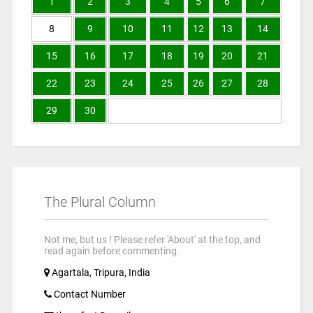
1
2
3
4
5
6
7
8
9
10
11
12
13
14
15
16
17
18
19
20
21
22
23
24
25
26
27
28
29
30
The Plural Column
Not me, but us ! Please refer 'About' at the top, and
read again before commenting.
Agartala, Tripura, India
Contact Number