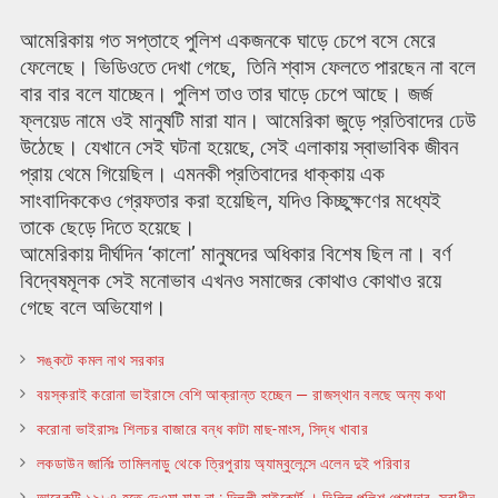
আমেরিকায় গত সপ্তাহে পুলিশ একজনকে ঘাড়ে চেপে বসে মেরে
ফেলেছে। ভিডিওতে দেখা গেছে, তিনি শ্বাস ফেলতে পারছেন না বলে
বার বার বলে যাচ্ছেন। পুলিশ তাও তার ঘাড়ে চেপে আছে। জর্জ
ফ্লয়েড নামে ওই মানুষটি মারা যান। আমেরিকা জুড়ে প্রতিবাদের ঢেউ
উঠেছে। যেখানে সেই ঘটনা হয়েছে, সেই এলাকায় স্বাভাবিক জীবন
প্রায় থেমে গিয়েছিল। এমনকী প্রতিবাদের ধাক্কায় এক
সাংবাদিককেও গ্রেফতার করা হয়েছিল, যদিও কিচ্ছুক্ষণের মধ্যেই
তাকে ছেড়ে দিতে হয়েছে।
আমেরিকায় দীর্ঘদিন ‘কালো’ মানুষদের অধিকার বিশেষ ছিল না। বর্ণ
বিদ্বেষমূলক সেই মনোভাব এখনও সমাজের কোথাও কোথাও রয়ে
গেছে বলে অভিযোগ।
সঙ্কটে কমল নাথ সরকার
বয়স্করাই করোনা ভাইরাসে বেশি আক্রান্ত হচ্ছেন — রাজস্থান বলছে অন্য কথা
করোনা ভাইরাসঃ শিলচর বাজারে বন্ধ কাটা মাছ-মাংস, সিদ্ধ খাবার
লকডাউন জার্নিঃ তামিলনাড়ু থেকে ত্রিপুরায় অ্যাম্বুলেন্সে এলেন দুই পরিবার
আরেকটি ১৯৮৪ হতে দেওয়া যায় না : দিল্লী হাইকোর্ট । দিল্লি পুলিশ পেশাদার, স্বাধীন