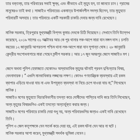
তার বক্তব্য, তার পরিবারের সবাই ক্ষুব্ধ, এবং কীভাবে এই মৃত্যু হল, তা জানতে চান। গ্রামের
মানুষেরও তাই কথা। সাজাইও পরিবারের একমাত্র উপার্জনশীল সদস্য ছিলেন, তার মৃত্যুতে
পরিবারটি অসহায়। তার পরিবারে একটি সরকারী চাকরি দেবার জন্য দাবি রেখেছেন।
মানিক সরকার, ত্রিপুরার মুখ্যমন্ত্রী বিপ্লব কুমার দেবকে চিঠি দিয়েছেন। সেখানে তিনি উল্লেখ
করেছেন, ২০১৯ সালের ৩১ অক্টোবর আর কে পুর থানার লক-আপে মারা যান মঙ্গল দাস। চলতি
বছরের ১২ জানুয়ারি আগরতলা পশ্চিম থানা লক-আপে মারা যান সুশান্ত ঘোষ। ২৮ জানুয়ারি
কেন্দ্রীয় সংশোধনাগারে মারা গেছেন সন্দীপ সরকার। আর ১৭ জুন অমরপুর জেলে সাজাইও মগ।
জেলে অথবা পুলিশ হেফাজতে যেকোনও অস্বাভাবিক মৃত্যুর ঘটনাই প্রবল দুশ্চিন্তার বিষয়,
বেদনাদায়ক। ” এগুলি মানবাধিকার লঙ্ঘনের লক্ষণ। কোনও গণতান্ত্রিক ব্যবস্থায় এই রকম
ব্যাপার এড়িয়ে যাওয়া যায় না এবং উপযুক্ত ব্যবস্থা না নিয়ে চেপে যাওয়া যায় না,” লিখেছেন
মানিক।
সাজাইও মগের মৃত্যুতে বিচারবিভাগীয় তদন্ত করে দোষীদের শাস্তির দাবি করে তিনি লিখেছেন,
অন্য মৃত্যুর বিষয়গুলিও একই তদন্তে অন্তর্ভুক্ত করার জন্য।
সাজাইও মগের পরিবারে চাকরি দেয়া শুধু নয়, অন্য পরিবারগুলির জন্যও একই দাবি রেখেছেন
তিনি।
পুলিশ ও জেল কতৃপক্ষকে যেন সতর্ক করে দেয়া হয়, এই রকম ঘটনা যেন আর না ঘটে।
মানিক সরকার আশা করেন, মুখ্যমন্ত্রী সদর্থক ভূমিকা নেবেন।