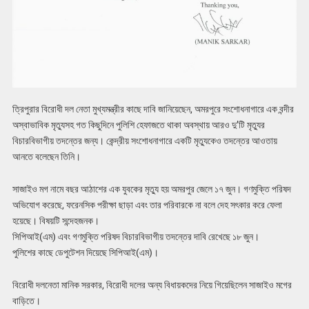
ত্রিপুরার বিরোধী দল নেতা মুখ্যমন্ত্রীর কাছে দাবি জানিয়েছেন, অমরপুরে সংশোধনাগারে এক বন্দীর
অস্বাভাবিক মৃত্যুসহ গত কিছুদিনে পুলিশি হেফাজতে থাকা অবস্থায় আরও দু’টি মৃত্যুর
বিচারবিভাগীয় তদন্তের জন্য। কেন্দ্রীয় সংশোধনাগারে একটি মৃত্যুকেও তদন্তের আওতায়
আনতে বলেছেন তিনি।
সাজাইও মগ নামে বছর আঠাশের এক যুবকের মৃত্যু হয় অমরপুর জেলে ১৭ জুন। গণমুক্তি পরিষদ
অভিযোগ করেছে, ফরেনসিক পরীক্ষা ছাড়া এবং তার পরিবারকে না বলে দেহ সৎকার করে ফেলা
হয়েছে। বিষয়টি সন্দেহজনক।
সিপিআই(এম) এবং গণমুক্তি পরিষদ বিচারবিভাগীয় তদন্তের দাবি রেখেছে ১৮ জুন।
পুলিশের কাছে ডেপুটেশন দিয়েছে সিপিআই(এম)।
বিরোধী দলনেতা মানিক সরকার, বিরোধী দলের অন্য বিধায়কদের নিয়ে গিয়েছিলেন সাজাইও মগের
বাড়িতে।