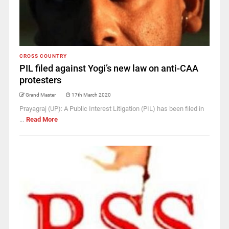
CROSS COUNTRY
PIL filed against Yogi’s new law on anti-CAA
protesters
Grand Master
17th March 2020
Prayagraj (UP): A Public Interest Litigation (PIL) has been filed in
...
Read More