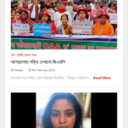
দেশ -পৃথিবী
,
প্ৰথম খবর
আগরতলায় শক্তি দেখালো জিএমপি
Master
8th February 2020
রাজধানী শহরে শক্তি দেখাল ত্রিপুরার বিরোধীরা। ত্রিপুরা গণমুক্তি প ...
Read More