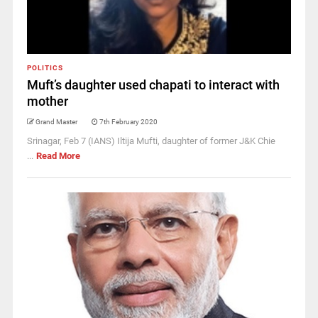
POLITICS
Muft’s daughter used chapati to interact with
mother
Grand Master
7th February 2020
Srinagar, Feb 7 (IANS) Iltija Mufti, daughter of former J&K Chie
...
Read More