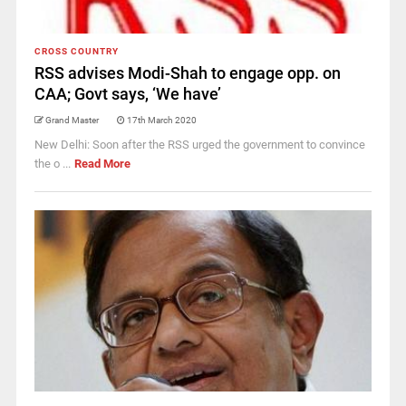
CROSS COUNTRY
RSS advises Modi-Shah to engage opp. on
CAA; Govt says, ‘We have’
Grand Master
17th March 2020
New Delhi: Soon after the RSS urged the government to convince
the o ...
Read More