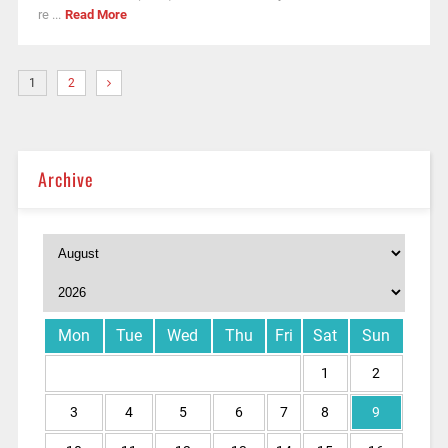
re ...
Read More
1
2
Archive
Mon
Tue
Wed
Thu
Fri
Sat
Sun
1
2
3
4
5
6
7
8
9