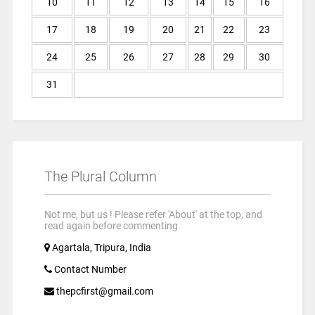
10
11
12
13
14
15
16
17
18
19
20
21
22
23
24
25
26
27
28
29
30
31
The Plural Column
Not me, but us ! Please refer 'About' at the top, and
read again before commenting.
Agartala, Tripura, India
Contact Number
thepcfirst@gmail.com