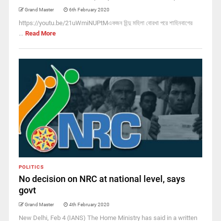
Grand Master
6th February 2020
https://youtu.be/21uWmiNUPtMএকজন হিন্দু মহিলা বোরখা পরে শাহিনবাগের
...
Read More
POLITICS
No decision on NRC at national level, says
govt
Grand Master
4th February 2020
New Delhi, Feb 4 (IANS) The Home Ministry has said in a written