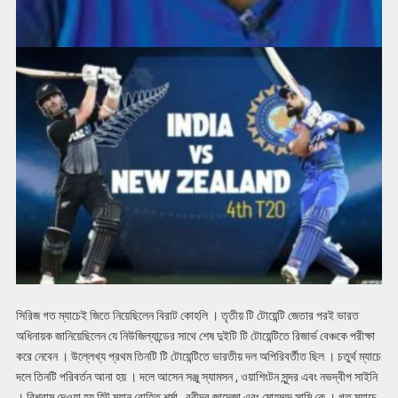
সিরিজ গত ম্যাচেই জিতে নিয়েছিলেন বিরাট কোহলি । তৃতীয় টি টোয়েন্টি জেতার পরই ভারত
অধিনায়ক জানিয়েছিলেন যে নিউজিল্যান্ডের সাথে শেষ দুইটি টি টোয়েন্টিতে রিজার্ভ বেঞ্চকে পরীক্ষা
করে নেবেন । উল্লেখ্য প্রথম তিনটি টি টোয়েন্টিতে ভারতীয় দল অপিরিবর্তীত ছিল । চতুর্থ ম্যাচে
দলে তিনটি পরিবর্তন আনা হয় । দলে আসেন সঞ্জু স্যামসন , ওয়াশিংটন সুন্দর এবং নভদ্বীপ সাইনি
। বিশ্রাম দেওয়া হয় হিট ম্যান রোহিত শর্মা , রবীন্দ্র জাদেজা এবং মোহম্মদ সামি কে । গত ম্যাচে