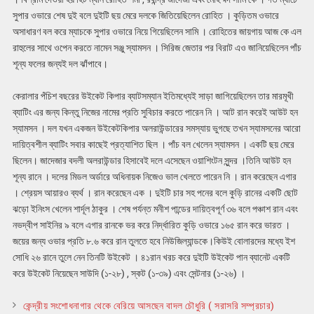
সুপার ওভারে শেষ দুই বলে দুইটি ছয় মেরে দলকে জিতিয়েছিলেন রোহিত । কুড়িতম ওভারে
অসাধারণ বল করে ম্যাচকে সুপার ওভারে নিয়ে গিয়েছিলেন সামি । রোহিতের জায়গায় আজ কে এল
রাহুলের সাথে ওপেন করতে নামেন সঞ্জু স্যামসন । সিরিজ জেতার পর বিরাট এও জানিয়েছিলেন পাঁচ
শূন্য ফলের জন্যই দল ঝাঁপাবে।
কেরালার পঁচিশ বছরের উইকেট কিপার ব্যাটসম্যান ইতিমধ্যেই সাড়া জাগিয়েছিলেন তার মারমূখী
ব্যাটিং এর জন্য কিন্তু নিজের নামের প্রতি সুবিচার করতে পারেন নি । আট রান করেই আউট হন
স্যামসন । দল যখন একজন উইকেটকিপার অলরাউন্ডারের সমস্যায় ভুগছে তখন স্যামসনের আরো
দায়িত্বশীল ব্যাটিং সবার কাছেই প্রত্যাশিত ছিল । পাঁচ বল খেলেন স্যামসন । একটি ছয় মেরে
ছিলেন। জাদেজার বদলী অলরাউন্ডার হিসাবেই দলে এসেছেন ওয়াশিংটন সুন্দর ।তিনি আউট হন
শূন্য রানে । দলের মিডল অর্ডারে অধিনায়ক নিজেও ভাল খেলতে পারেন নি । রান করেছেন এগার
। শ্রেয়স আয়ারও ব্যর্থ । রান করেছেন এক । দুইটি চার সহ পনের বলে কুড়ি রানের একটি ছোট
ঝড়ো ইনিংস খেলেন শার্দূল ঠাকুর । শেষ পর্যন্ত মনীশ পান্ডের দায়িত্বপূর্ণ ৩৬ বলে পঞ্চাশ রান এবং
নভদ্বীপ সাইনির ৯ বলে এগার রানকে ভর করে নির্দ্ধারিত কুড়ি ওভারে ১৬৫ রান করে ভারত ।
জয়ের জন্য ওভার প্রতি ৮.৬ করে রান তুলতে হবে নিউজিল্যান্ডকে।কিউই বোলারদের মধ্যে ইশ
সোধি ২৬ রানে তুলে নেন তিনটি উইকেট । ৪১রান খরচ করে দুইটি উইকেট পান ব্যানেট একটি
করে উইকেট নিয়েছেন সাউদি (১-২৮) , স্কট (১-৩৯) এবং সেন্টনার (১-২৬) ।
কেন্দ্রীয় সংশোধনাগার থেকে বেরিয়ে আসছেন বাদল চৌধুরি ( সরাসরি সম্প্রচার)