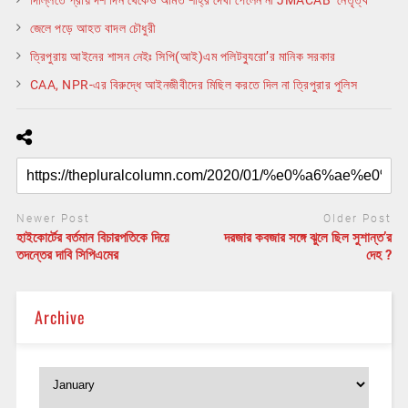
দিল্লিতে প্রায় দশ দিন থেকেও অমিত শাহ্‌র দেখা পেলেন না JMACAB নেতৃত্ব
জেলে পড়ে আহত বাদল চৌধুরী
ত্রিপুরায় আইনের শাসন নেইঃ সিপি(আই)এম পলিটব্যুরো’র মানিক সরকার
CAA, NPR-এর বিরুদ্ধে আইনজীবীদের মিছিল করতে দিল না ত্রিপুরার পুলিস
Newer Post
Older Post
হাইকোর্টের বর্তমান বিচারপতিকে দিয়ে
দরজার কবজার সঙ্গে ঝুলে ছিল সুশান্ত’র
তদন্তের দাবি সিপিএমের
দেহ ?
Archive