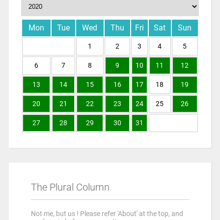
Mon
Tue
Wed
Thu
Fri
Sat
Sun
1
2
3
4
5
6
7
8
9
10
11
12
13
14
15
16
17
18
19
20
21
22
23
24
25
26
27
28
29
30
31
The Plural Column
Not me, but us ! Please refer 'About' at the top, and