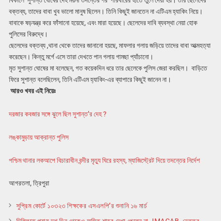
বিকালে সুশান্ত ঘোষের দেহ ময়না তদন্তের পর পরিবারের হাতে তুলে দেয়া হয়। তার ছেলেদের
বক্তব্য, তাদের বাবা খুব ভালো মানুষ ছিলেন। তিনি কিছুই জানতেন না এটিএম হ্যাকিং নিয়ে।
বাবাকে ষড়যন্ত্র করে ফাঁসানো হয়েছে, এবং মারা হয়েছে। ছেলেদের দাবি ব্যবস্থা নেয়া হোক
পুলিসের বিরুদ্ধে।
ছেলেদের বক্তব্য ,থানা থেকে তাদের জানানো হয়ছে, মাফলার গলায় জড়িয়ে তাদের বাবা আত্মহত্যা
করেছেন। কিন্তু মর্গে এসে তারা দেখতে পান গলায় গামছা প্যাঁচানো।
মৃত সুশান্ত ঘোষের মা বলেছেন, গত কয়েকদিন ধরে তার ছেলেকে পুলিস জেরা করছিল। বাড়িতে
ফিরে সুশান্ত বলেছিলেন, তিনি এটিএম হ্যাকিং-এর ব্যাপারে কিছুই জানেন না।
আরও খবর এই নিয়েঃ
দরজার কবজার সঙ্গে ঝুলে ছিল সুশান্ত’র দেহ ?
লঙ্কামুড়ায় আক্রান্ত পুলিস
পশ্চিম থানার লকআপে বিচারাধীন বন্দীর মৃত্যু ঘিরে রহস্য, ম্যাজিস্ট্রেট দিয়ে তদন্তের নির্দেশ
আগরতলা, ত্রিপুরা
সুপ্রিম কোর্টে ১০৩২৩ শিক্ষকের এসএলপি’র শুনানি ১৬ মার্চ