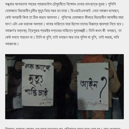
সন্ধ্যায় আগরতলা শহরের প্যারাডাইস চৌমুহনীতে বিক্ষোভ দেখায় বাম ছাত্র-যুবরা। পুলিশি
হেফাজতে বিচারাধীন বন্দীর মৃত্যু নিয়ে সরব হন তারা। ডিওয়াইএফআই নেতা নবারুন বলেছেন,
কেউ অপরাধী কিনা তা ঠিক করবে আদালত। পুলিশের হেফাজতে কীকরে বিচারাধীন আসামীর মারা
যান ! এটা এক ভয়ানক অবস্থা। থানার দায়িত্বে যারা ছিলেন তাদের বিরুদ্ধে ব্যবস্থা নিতে হবে।
নবারুন’র বক্তব্য, ত্রিপুরার স্বরাষ্ট্র দপ্তরের দায়িত্বে মুখ্যমন্ত্রী। তিনি কখন কী বলছেন, তা
কেউ বলতে পারবেন না। তিনি যা খুশি, তাই বলছেন আর তার পুলিস যা খুশি, তাই করছে, দাবি
নবারুনের।