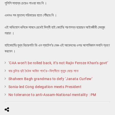
পুলিশি সাহায্য চেয়েও পাওয়া যায় নি ।
এখনও সব মৃতদেহ পরিবারের হাতে পৌঁছায় নি ।
এই অভিযোগ গুলিকে সামনে রেখেই দিল্লী হাই কোর্টের শরণাপন্ন হয়েছেন আইনজীবী মেহমুদ
পরাচা ।
হাইকোর্টের মুখ্য বিচারপতি ডি এন প্যাটেল’র বেঞ্চ এই আবেদনের ওপর আগামিকাল শুনানি গ্রহণ
করবেন ।
‘CAA won’t be rolled back, it’s not Rajiv Feroze Khan’s govt’
বার ঘন্টায় দুই বৈঠক অমিত শাহ’র–দিল্লীতে মৃত্যু বেড়ে সাত
Shaheen Bagh grandmas to defy ‘Janata Curfew’
Sonia-led Cong delegation meets President
No tolerance to anti-Assam-National mentality : PM