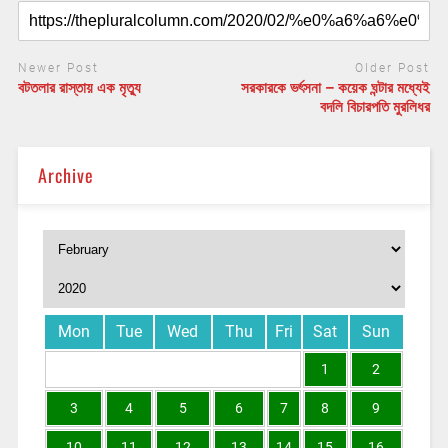
Newer Post
Older Post
বটতলার রাস্তায় এক মৃত্যু
সরকারকে ভর্ৎসনা – কয়েক ঘন্টার মধ্যেই
বদলি বিচারপতি মুরলিধর
Archive
Mon
Tue
Wed
Thu
Fri
Sat
Sun
1
2
3
4
5
6
7
8
9
10
11
12
13
14
15
16