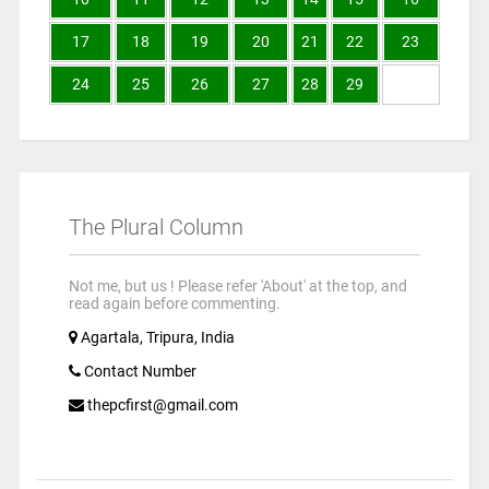
17
18
19
20
21
22
23
24
25
26
27
28
29
The Plural Column
Not me, but us ! Please refer 'About' at the top, and
read again before commenting.
Agartala, Tripura, India
Contact Number
thepcfirst@gmail.com