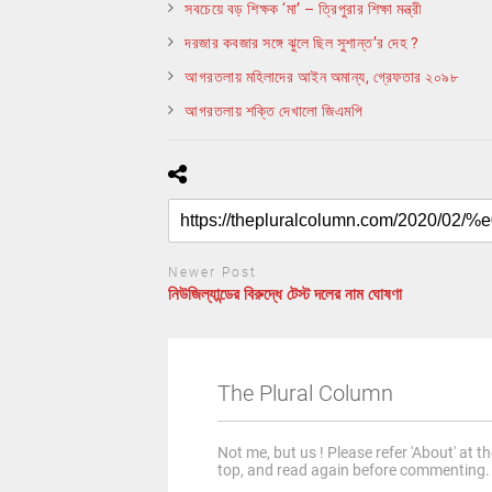
সবচেয়ে বড় শিক্ষক ‘মা’ – ত্রিপুরার শিক্ষা মন্ত্রী
দরজার কবজার সঙ্গে ঝুলে ছিল সুশান্ত’র দেহ ?
আগরতলায় মহিলাদের আইন অমান্য, গ্রেফতার ২০৯৮
আগরতলায় শক্তি দেখালো জিএমপি
Newer Post
নিউজিল্যান্ডের বিরুদ্ধে টেস্ট দলের নাম ঘোষণা
The Plural Column
Not me, but us ! Please refer 'About' at t
top, and read again before commenting.