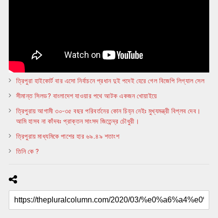
ত্রিপুরা হাইকোর্ট বার এসো নির্বাচনে প্রধান দুই পদেই হেরে গেল বিজেপি লিগ্যাল সেল
সীমান্ত সিলড? বাংলাদেশ যাওয়ার পথে আটক একজন খোয়াইয়ে
ত্রিপুরায় আগামী ৩০-৩৫ বছর পরিবর্তনের কোন চিহ্ন নেইঃ মুখ্যমন্ত্রী বিপ্লব দেব।
আমি হাসব না কাঁদবঃ প্রাক্তন সাংসদ জিতেন্দ্র চৌধুরী।
ত্রিপুরায় মাধ্যমিকে পাশের হার ৬৯.৪৯ শতাংশ
তিনি কে ?