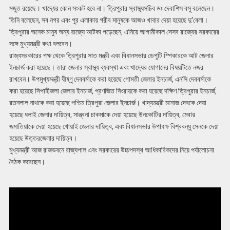
মজুত রয়েছে। খাদ্যের কোন সংকট হবে না। ত্রিপুরার স্বাস্থ্যসচিব ডঃ দেবাশিস বসু বলেছেন।
তিনি বলেছেন, সব নগর এবং পুর এলাকায় গরীব মানুষকে আজও খাবার দেয়া হয়েছে দু’বেলা।
ত্রিপুরার অনেক মানুষ অন্য রাজ্যে আটকা পড়েছেন, এনিয়ে আগামীকাল সেসব রাজ্যের সরকারের
সঙ্গে মুখ্যমন্ত্রী কথা বলবেন।
রাজ্যসরকারের পক্ষ থেকে ত্রিপুরার সাত মন্ত্রী এবং বিধানসভার ডেপুটি স্পিকারকে আট জেলার
ইনচার্জ করা হয়েছে। তারা জেলার স্বাস্থ্য ব্যবস্থা এবং খাদ্যের যোগানের বিষয়টিতে নজর
রাখবেন। উপমুখ্যমন্ত্রী যীষ্ণু দেববর্মাকে করা হয়েছে গোমতী জেলার ইনচার্জ, এনসি দেববর্মাকে
করা হয়েছে সিপাহীজলা জেলার ইনচার্জ, প্রণজিত সিংরায়কে করা হয়েছে দক্ষিণ ত্রিপুরার ইনচার্জ,
রতনলাল নাথকে করা হয়েছে পশ্চিম ত্রিপুরা জেলার ইনচার্জ। খাদ্যমন্ত্রী মনোজ দেবকে দেয়া
হয়েছে ধলাই জেলার দায়িত্ব, সান্ত্বনা চাকমাকে দেয়া হয়েছে উনকোটির দায়িত্ব, মেবার
জমাতিয়াকে দেয়া হয়েছে খোয়াই জেলার দায়িত্ব, এবং বিধানসভার উপাধক্ষ বিশ্ববন্ধু সেনকে দেয়া
হয়েছে উত্তরজেলার দায়িত্ব।
মুখ্যমন্ত্রী আজ রাজভবনে রাজ্যপাল এবং সরকারের উচ্চপদস্থ আধিকারিকদের নিয়ে পর্যালোচনা
বৈঠক করেছেন।