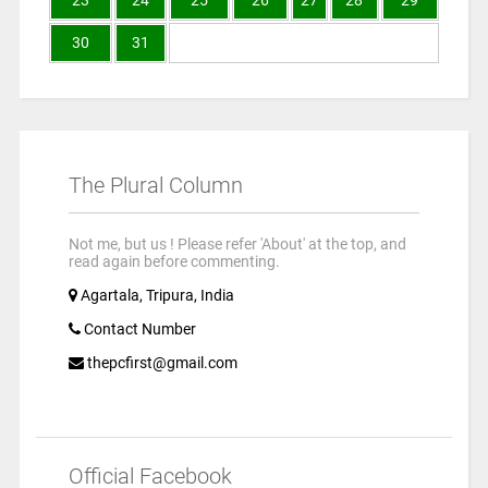
23
24
25
26
27
28
29
30
31
The Plural Column
Not me, but us ! Please refer 'About' at the top, and
read again before commenting.
Agartala, Tripura, India
Contact Number
thepcfirst@gmail.com
Official Facebook