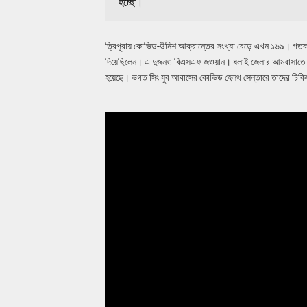
হচ্ছে।
ত্রিপুরায় কোভিড-উনিশ আক্রান্তের সংখ্যা বেড়ে এখন ১৬৯। গতকাল 
দিয়েছিলেন। এ দুজনও বিএসএফ জওয়ান। ধলাই জেলার আমবাসাতে 
হয়েছে। ভগত সিং যুব আবাসের কোভিড হেলথ সেন্তারে তাদের চিকিৎ