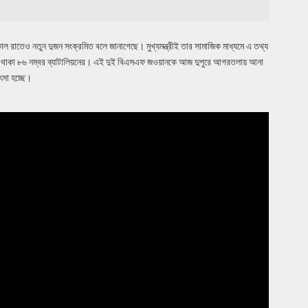
রাতেও নতুন দুজন সংক্রমিত বলে জানাগেছে। মুখ্যমন্ত্রীই তার সামাজিক মাধ্যমে এ তথ্য
থাকা ৮৬ নম্বর ব্যাটালিয়নের। এই দুই বিএসএফ জওয়ানকে আজ দুপুরে আগরতলায় আনা
সা হচ্ছে।