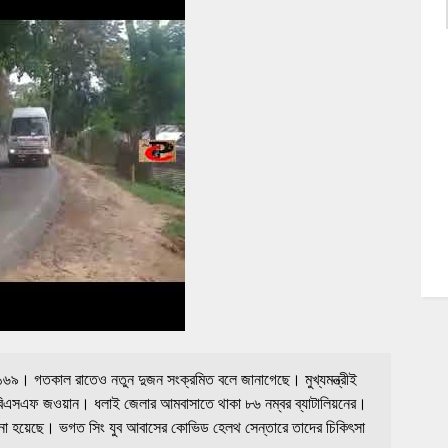
১৬৯। গতকাল রাতেও নতুন দুজন সংক্রমিত বলে জানাগেছে। মুখ্যমন্ত্রীই
 বিএসএফ জওয়ান। ধলাই জেলার আমবাসাতে থাকা ৮৬ নম্বর ব্যাটালিয়নের।
হয়েছে। ভগত সিং যুব আবাসের কোভিড হেলথ সেন্তারে তাদের চিকিৎসা