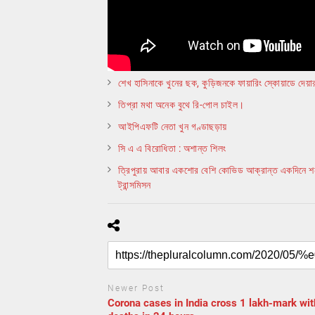
শেখ হাসিনাকে খুনের ছক, কুড়িজনকে ফায়ারিং স্কোয়াডে দেয়ার
তিপ্রা মথা অনেক বুথে রি-পোল চাইল।
আইপিএফটি নেতা খুন গণ্ডাছড়ায়
সি এ এ বিরোধিতা : অশান্ত শিলং
ত্রিপুরায় আবার একশোর বেশি কোভিড আক্রান্ত একদিনে শনাক
ট্রান্সমিসন
Newer Post
Corona cases in India cross 1 lakh-mark wi