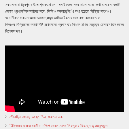
সকালে তারা ত্রিপুরার উদ্দেশ্যে রওনা হন। ধলাই জেলা সদর আমবাসাতে কথা বলেছেন ধলাই
জেলার প্রশাসনিক কর্তাদের সঙ্গে, ভিডিও কনফারেন্সিং’এ কথা হয়েছে দিল্লির সাথেও।
আগামীকাল সকালে আগরতলায় স্বাস্থ্য আধিকারিকদের সঙ্গে কথা বলবেন তারা।
শিলঙের নিগ্রিমসের কমিউনিটি মেডিসিনের প্রধান ডাঃ জি কে মেধির নেতৃত্বে এসেছেন তিন জনের
বিশেষজ্ঞ দল।
মৌমাছির কামড়ে আহত তিন, গুরুতর এক
চিকিৎসায় যাওয়া রোগীরা দক্ষিণ ভারত থেকে ত্রিপুরায় ফিরছেন অ্যাম্বুলেন্সে