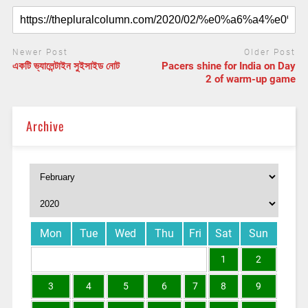
Newer Post
Older Post
একটি ভ্যালেন্টাইন সুইসাইড নোট
Pacers shine for India on Day
2 of warm-up game
Archive
Mon
Tue
Wed
Thu
Fri
Sat
Sun
1
2
3
4
5
6
7
8
9