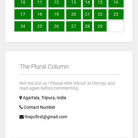
10
11
12
13
14
15
16
17
18
19
20
21
22
23
24
25
26
27
28
29
The Plural Column
Not me, but us ! Please refer 'About' at the top, and
read again before commenting.
Agartala, Tripura, India
Contact Number
thepcfirst@gmail.com