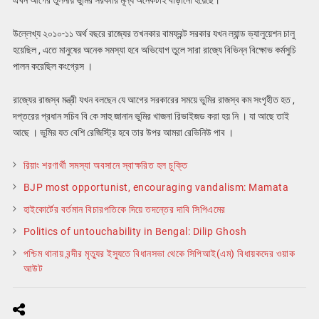
এখন আগের তুলনায় ভুমির সরকারি মূল্য অনেকটাই বাড়ানো হয়েছে।
উল্লেখ্য ২০১০-১১ অর্থ বছরে রাজ্যের তখনকার বামফ্রন্ট সরকার যখন ল্যান্ড ভ্যালুয়েশন চালু
হয়েছিল , এতে মানুষের অনেক সমস্যা হবে অভিযোগ তুলে সারা রাজ্যে বিভিন্ন বিক্ষোভ কর্মসুচি
পালন করেছিল কংগ্রেস ।
রাজ্যের রাজস্ব মন্ত্রী যখন বলছেন যে আগের সরকারের সময়ে ভুমির রাজস্ব কম সংগৃহীত হত ,
দপ্তরের প্রধান সচিব বি কে সাহু জানান ভুমির খাজনা রিভাইজড করা হয় নি । যা আছে তাই
আছে । ভুমির যত বেশি রেজিস্ট্রি হবে তার উপর আমরা রেভিনিউ পাব ।
রিয়াং শরণার্থী সমস্যা অবসানে স্বাক্ষরিত হল চুক্তি
BJP most opportunist, encouraging vandalism: Mamata
হাইকোর্টের বর্তমান বিচারপতিকে দিয়ে তদন্তের দাবি সিপিএমের
Politics of untouchability in Bengal: Dilip Ghosh
পশ্চিম থানায় বন্দীর মৃত্যুর ইস্যুতে বিধানসভা থেকে সিপিআই(এম) বিধায়কদের ওয়াক
আউট