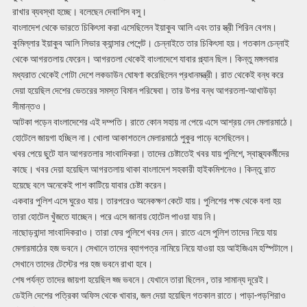
রাখার ব্যবস্থা হচ্ছে। বলেছেন দেবাশিস বসু।
বাংলাদেশ থেকে ভারতে চিকিৎসা করা এসেছিলেন ইয়াকুব আলি এবং তার স্ত্রী শিরিন বেগম।
কুমিল্লার ইয়াকুব আলি লিভার ক্যান্সার পেশেন্ট। চেন্নাইতে তার চিকিৎসা হয়। গতকাল চেন্নাই
থেকে আগরতলায় ফেরেন। আগরতলা থেকেই বাংলাদেশে যাবার প্ল্যান ছিল। কিন্তু মঙ্গলবার
মধ্যরাত থেকেই গোটা দেশে লকডাউন ঘোষণা করেছিলেন প্রধানমন্ত্রী। রাত থেকেই বন্ধ করে
দেয়া হয়েছিল দেশের ভেতরের সমস্ত বিমান পরিষেবা। তার উপর বন্ধ আগরতলা-আখাউড়া
সীমান্তও।
আটকা পড়েন বাংলাদেশের এই দম্পতি। রাতে কোন সহায় না পেয়ে এসে আশ্রয় নেন মেলারমাঠে।
হোটেলে জায়গা হচ্ছিল না। খোলা আকাশতলে মেলারমাঠে পুকুর পাড়ে বসেছিলেন।
খবর পেয়ে ছুটে যান আগরতলার সাংবাদিকরা। তাদের চেষ্টাতেই খবর যায় পুলিশে, স্বাস্থ্যকর্মীদের
কাছে। খবর দেয়া হয়েছিল আগরতলায় থাকা বাংলাদেশ সহকারী হাইকমিশনেও। কিন্তু রাত
হয়েছে বলে অনেকেই পাশ কাটিয়ে যাবার চেষ্টা করেন।
একবার পুলিশ এসে ঘুরেও যায়। তারপরেও অনেকক্ষণ কেটে যায়। পুলিশের পক্ষ থেকে বলা হয়
তারা হোটেল খুঁজতে যাচ্ছেন। পরে এসে জানায় হোটেল পাওয়া যায় নি।
নাছোড়বান্দা সাংবাদিকরাও। তারা ফের পুলিশে খবর দেন। রাতে এসে পুলিশ তাদের নিয়ে যায়
মেলারমাঠের হজ ভবনে। সেখানে তাদের ব্যাগপত্র নামিয়ে নিয়ে যাওয়া হয় আইজিএম হস্পিটালে।
সেখানে তাদের টেস্টের পর হজ ভবনে রাখা হবে।
শেষ পর্যন্ত তাদের জায়গা হয়েছিল হ্জ ভবনে। যেখানে তারা ছিলেন , তার সামান্য দূরেই।
ডেইলি দেশের পত্রিকা অফিস থেকে খাবার, জল দেয়া হয়েছিল গতকাল রাতে। পাড়া-পড়শিরাও