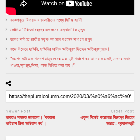
কাঞ্চণপুরে বিধায়ক-বনধকারীদের মধ্যে মিটিঙ হয়নি!
কোভিড চিকিৎসা কেন্দ্রে একজনের অস্বাভাবিক মৃত্যু
জলের দাবিতে জাতীয় সড়ক অবরোধ করলেন সাধারণ মানুষ
ঝড়ে উড়েছে ছাউনি, ছাউনির মালিক ক্ষতিপূরণ দিচ্ছেন ক্ষতিগ্রস্তকে !
“দেশের ধনী এক শতাংশ মানুষ থেকে এক-দুই শতাংশ কর আদায় করলেই, দেশের সবার
খাওয়া,স্বাস্থ্য,শিক্ষা, কাজ নিশ্চিত করা যায়।”
Newer Post
Older Post
ভারতও সহমত জানালো। ‘করোনা
একুশ দিনেই করোনার বিরুদ্ধে জিতবে
ভাইরাস চীনা ভাইরাস নয়’।
ভারত : প্রধানমন্ত্রী