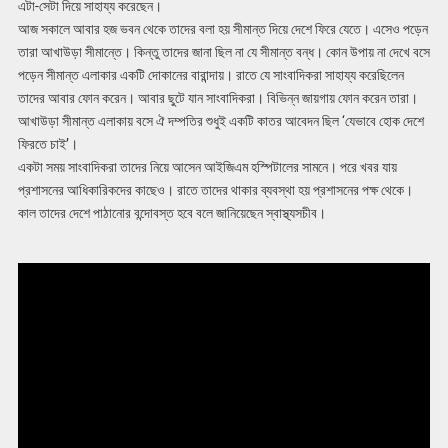
এটা-সেটা দিয়ে সাহায্য করেছেন।
আজ সকালে আবার হজ ভবন থেকে তাদের বলা হয় সীমান্ত দিয়ে দেশে ফিরে যেতে। এসেও পড়েন
তারা আখাউড়া সীমান্তে। কিন্তু তাদের জানা ছিল না যে সীমান্ত বন্ধ। কোন উপায় না দেখে বসে
পড়েন সীমান্ত এলাকার একটি দোকানের বারান্দায়। রাতে যে সাংবাদিকরা সাহায্য করেছিলেন
তাদের আবার ফোন করেন। আবার ছুটে যান সাংবাদিকরা। বিভিন্ন জায়গায় ফোন করেন তারা।
আখাউড়া সীমান্ত এলাকায় বসে ঐ দম্পতির শুধুই একটি কাতর আবেদন ছিল ‘যেভাবে হোক দেশে
ফিরতে চাই’।
একটা সময় সাংবাদিকরা তাদের নিয়ে আসেন আইজিএম হস্পিটালের সামনে। পরে খবর যায়
প্রশাসনের আধিকারিকদের কাছেও। রাতে তাদের থাকার ব্যবস্থা হয় প্রশাসনের পক্ষ থেকে।
কাল তাদের দেশে পাঠানোর বন্দোবস্ত হবে বলে জানিয়েছেন স্বাস্থ্যসচীব।